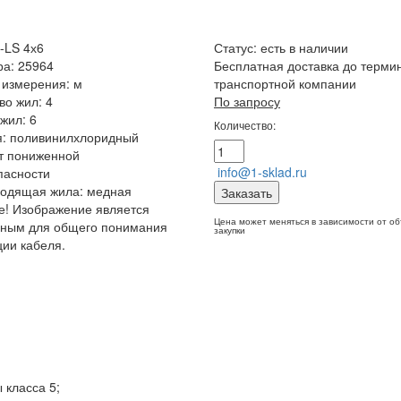
-LS 4х6
Статус:
есть в наличии
ра: 25964
Бесплатная доставка до терми
 измерения: м
транспортной компании
во жил: 4
По запросу
жил: 6
Количество:
я: поливинилхлоридный
т пониженной
info@1-sklad.ru
пасности
водящая жила: медная
Заказать
! Изображение является
Цена может меняться в зависимости от о
чным для общего понимания
закупки
ции кабеля.
класса 5;