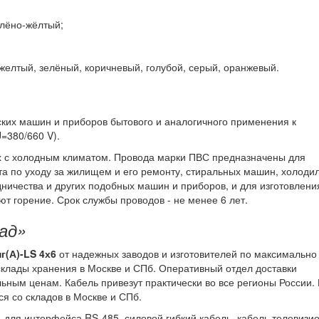
елёно-жёлтый;
 желтый, зелёный, коричневый, голубой, серый, оранжевый.
ких машин и приборов бытового и аналогичного применения к
=380/660 V).
ах с холодным климатом. Провода марки ПВС предназначены для
а по уходу за жилищем и его ремонту, стиральных машин, холодил
дничества и других подобных машин и приборов, и для изготовлен
т горение. Срок службы проводов - не менее 6 лет.
ад»
г(А)-LS 4х6
от надежных заводов и изготовителей по максимально
клады хранения в Москве и СПб. Оперативный отдел доставки
льным ценам. Кабель привезут практически во все регионы России.
ся со складов в Москве и СПб.
 для интерфейса RS-485, силовой гибкий кабель, кабель телевизи