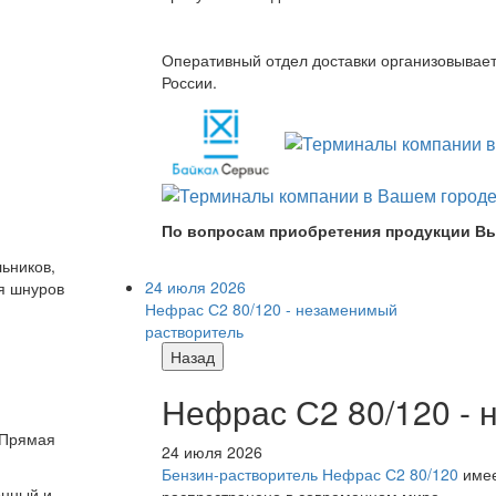
Оперативный отдел доставки организовывает 
России.
По вопросам приобретения продукции Вы
ьников,
24 июля 2026
ия шнуров
Нефрас С2 80/120 - незаменимый
растворитель
Назад
Нефрас С2 80/120 -
 Прямая
24 июля 2026
Бензин-растворитель Нефрас С2 80/120
имее
онный и
распространено в современном мире.