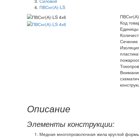
Силовой
ПВСнг(А)-LS
ПВСнг(А)
Код това
Единицы
Количест
Сечение 
Изоляци
пластика
пожароо
Токопро
Внимание
схемати
конструк
Описание
Элементы конструкции:
Медная многопроволочная жила круглой формы 