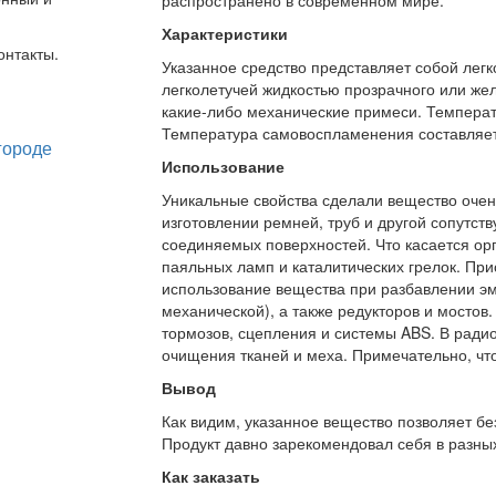
Характеристики
онтакты.
Указанное средство представляет собой лег
легколетучей жидкостью прозрачного или желт
какие-либо механические примеси. Температ
Температура самовоспламенения составляет
Использование
Уникальные свойства сделали вещество очен
изготовлении ремней, труб и другой сопутс
соединяемых поверхностей. Что касается орг
паяльных ламп и каталитических грелок. При
использование вещества при разбавлении эма
механической), а также редукторов и мостов
тормозов, сцепления и системы ABS. В ради
очищения тканей и меха. Примечательно, что
Вывод
Как видим, указанное вещество позволяет бе
Продукт давно зарекомендовал себя в разных
Как заказать