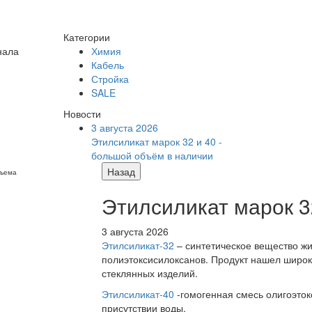
Категории
нала
Химия
Кабель
Стройка
SALE
Новости
3 августа 2026
Этилсиликат марок 32 и 40 -
большой объём в наличии
Назад
бъема
Этилсиликат марок 3
3 августа 2026
Этилсиликат-32
– синтетическое вещество жи
полиэтоксисилоксанов. Продукт нашел широк
стеклянных изделий.
Этилсиликат-40
-гомогенная смесь олигоэток
присутствии воды.