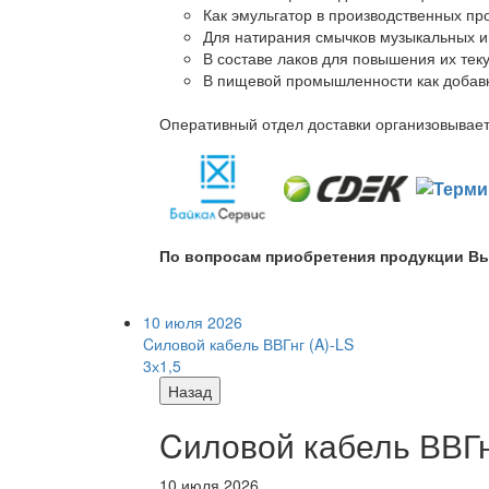
Как эмульгатор в производственных про
Для натирания смычков музыкальных ин
В составе лаков для повышения их теку
В пищевой промышленности как добав
Оперативный отдел доставки организовывает 
По вопросам приобретения продукции Вы
10 июля 2026
Cиловой кабель ВВГнг (A)-LS
3х1,5
Назад
Cиловой кабель ВВГнг
10 июля 2026