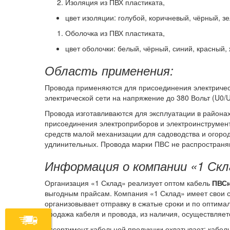
Изоляция из ПВХ пластиката,
цвет изоляции: голубой, коричневый, чёрный, з
Оболочка из ПВХ пластиката,
цвет оболочки: белый, чёрный, синий, красный,
Область применения:
Провода применяются для присоединения электричес
электрической сети на напряжение до 380 Вольт (U0/U
Провода изготавливаются для эксплуатации в район
присоединения электроприборов и электроинструмент
средств малой механизации для садоводства и огоро
удлинительных. Провода марки ПВС не распространяю
Информация о компании «1 Скл
Организация «1 Склад» реализует оптом кабель
ПВСн
выгодным прайсам. Компания «1 Склад» имеет свои с
организовывает отправку в сжатые сроки и по оптима
продажа кабеля и провода, из наличия, осуществляет
Ассортимент кабельной продукции охватывает: кабель