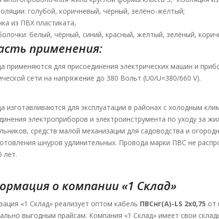
золяции: голубой, коричневый, чёрный, зелёно-жёлтый;
ка из ПВХ пластиката,
болочки: белый, чёрный, синий, красный, желтый, зелёный, кори
асть применения:
а применяются для присоединения электрических машин и приб
ической сети на напряжение до 380 Вольт (U0/U=380/660 V).
а изготавливаются для эксплуатации в районах с холодным кли
динения электроприборов и электроинструмента по уходу за жи
льников, средств малой механизации для садоводства и огородн
готовления шнуров удлинительных. Провода марки ПВС не распр
 лет.
ормация о компании «1 Склад»
зация «1 Склад» реализует оптом кабель
ПВСнг(А)-LS 2х0,75
от 
ально выгодным прайсам. Компания «1 Склад» имеет свои склад