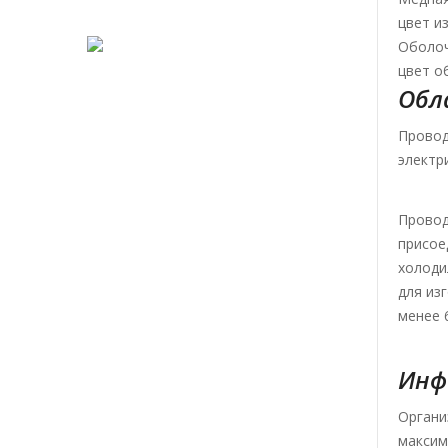
цвет и
Оболоч
цвет о
Обл
Провод
электр
Провод
присое
холоди
для из
менее 6
Инф
Органи
максим