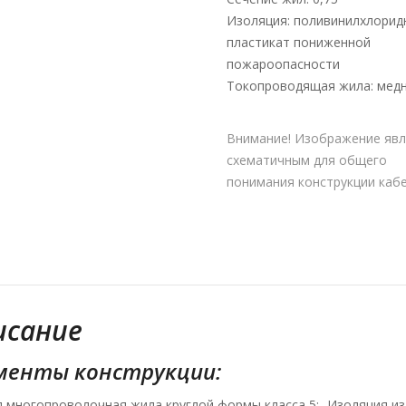
Изоляция: поливинилхлорид
пластикат пониженной
пожароопасности
Токопроводящая жила: мед
Внимание! Изображение явл
схематичным для общего
понимания конструкции кабе
исание
менты конструкции:
 многопроволочная жила круглой формы класса 5;
Изоляция из