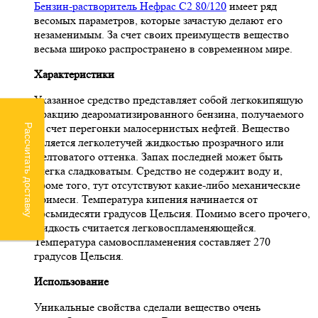
Бензин-растворитель Нефрас С2 80/120
имеет ряд
весомых параметров, которые зачастую делают его
незаменимым. За счет своих преимуществ вещество
весьма широко распространено в современном мире.
Характеристики
Указанное средство представляет собой легкокипящую
фракцию деароматизированного бензина, получаемого
за счет перегонки малосернистых нефтей. Вещество
Рассчитать доставку
является легколетучей жидкостью прозрачного или
желтоватого оттенка. Запах последней может быть
слегка сладковатым. Средство не содержит воду и,
кроме того, тут отсутствуют какие-либо механические
примеси. Температура кипения начинается от
восьмидесяти градусов Цельсия. Помимо всего прочего,
жидкость считается легковоспламеняющейся.
Температура самовоспламенения составляет 270
градусов Цельсия.
Использование
Уникальные свойства сделали вещество очень