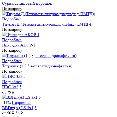
Сурик свинцовый порошок
По запросу
Подробнее
Тиурам Д (Тетраметилтиурамдисульфид (ТМТД))
По запросу
Подробнее
Присадка АКОР-1
По запросу
Подробнее
Тетралин (1,2,3,4-тетрагидронафталин)
По запросу
Подробнее
ПВС 3х2,5
от 79
₽
-11%
Подробнее
ВВГнг(А)-LS 3х1,5
от 50
₽
56
₽