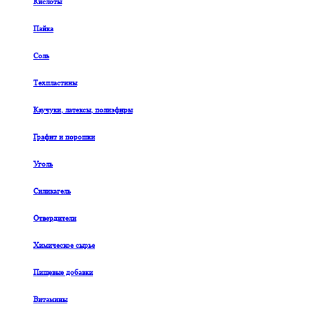
Кислоты
Пайка
Соль
Техпластины
Каучуки, латексы, полиэфиры
Графит и порошки
Уголь
Силикагель
Отвердители
Химическое сырье
Пищевые добавки
Витамины