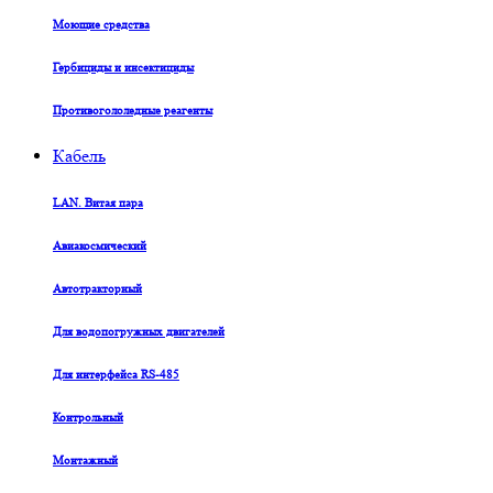
Моющие средства
Гербициды и инсектициды
Противогололедные реагенты
Кабель
LAN. Витая пара
Авиакосмический
Автотракторный
Для водопогружных двигателей
Для интерфейса RS-485
Контрольный
Монтажный