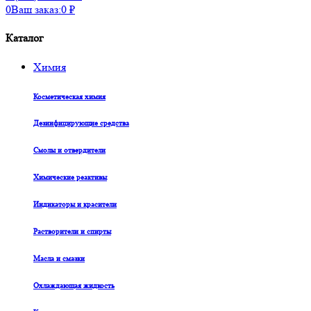
0
Ваш заказ:
0
₽
Каталог
Химия
Косметическая химия
Дезинфицирующие средства
Смолы и отвердители
Химические реактивы
Индикаторы и красители
Растворители и спирты
Масла и смазки
Охлаждающая жидкость