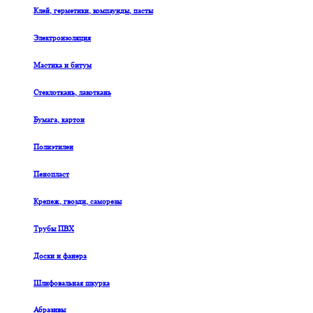
Клей, герметики, компаунды, пасты
Электроизоляция
Мастика и битум
Стеклоткань, лакоткань
Бумага, картон
Полиэтилен
Пенопласт
Крепеж, гвозди, саморезы
Трубы ПВХ
Доски и фанера
Шлифовальная шкурка
Абразивы