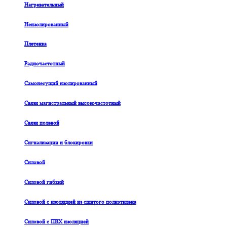
Нагревательный
Неизолированный
Плетенка
Радиочастотный
Самонесущий изолированный
Связи магистральный высокочастотный
Связи полевой
Сигнализации и блокировки
Силовой
Силовой гибкий
Силовой с изоляцией из сшитого полиэтилена
Силовой с ПВХ изоляцией