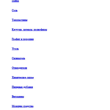
Пайка
Соль
Техпластины
Каучуки, латексы, полиэфиры
Графит и порошки
Уголь
Силикагель
Отвердители
Химическое сырье
Пищевые добавки
Витамины
Моющие средства