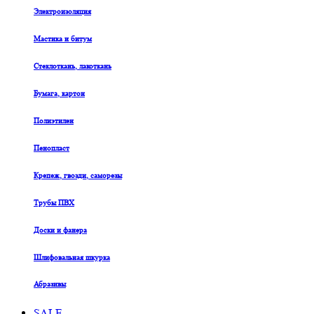
Электроизоляция
Мастика и битум
Стеклоткань, лакоткань
Бумага, картон
Полиэтилен
Пенопласт
Крепеж, гвозди, саморезы
Трубы ПВХ
Доски и фанера
Шлифовальная шкурка
Абразивы
SALE