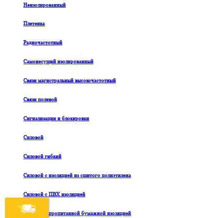
Неизолированный
Плетенка
Радиочастотный
Самонесущий изолированный
Связи магистральный высокочастотный
Связи полевой
Сигнализации и блокировки
Силовой
Силовой гибкий
Силовой с изоляцией из сшитого полиэтилена
Силовой с ПВХ изоляцией
Силовой с пропитанной бумажной изоляцией