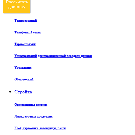
Рассчитать
доставку
Судовой
Телевизионный
Телефонной связи
Термостойкий
Универсальный для промышленной передачи данных
Управления
Обмоточный
Стройка
Огнезащитная система
Лакокрасочная продукция
Клей, герметики, компаунды, пасты