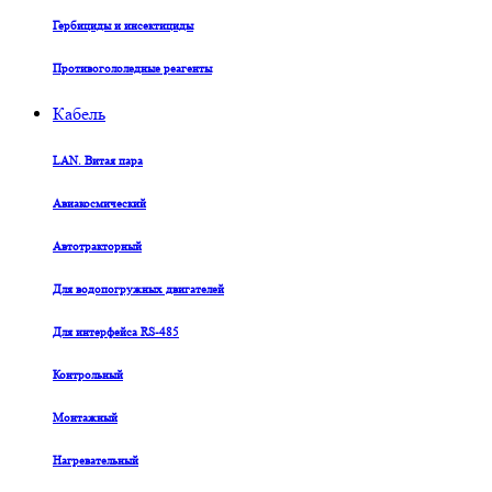
Гербициды и инсектициды
Противогололедные реагенты
Кабель
LAN. Витая пара
Авиакосмический
Автотракторный
Для водопогружных двигателей
Для интерфейса RS-485
Контрольный
Монтажный
Нагревательный