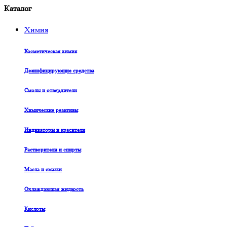
Каталог
Химия
Косметическая химия
Дезинфицирующие средства
Смолы и отвердители
Химические реактивы
Индикаторы и красители
Растворители и спирты
Масла и смазки
Охлаждающая жидкость
Кислоты