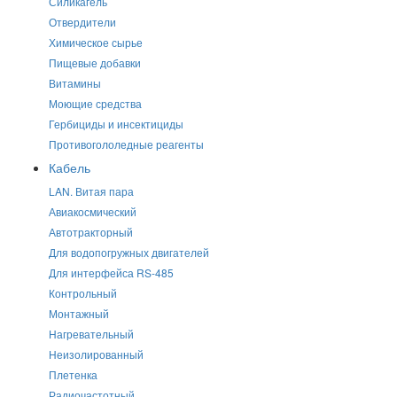
Силикагель
Отвердители
Химическое сырье
Пищевые добавки
Витамины
Моющие средства
Гербициды и инсектициды
Противогололедные реагенты
Кабель
LAN. Витая пара
Авиакосмический
Автотракторный
Для водопогружных двигателей
Для интерфейса RS-485
Контрольный
Монтажный
Нагревательный
Неизолированный
Плетенка
Радиочастотный