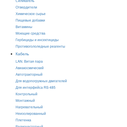
Силикагель
Отвердители
Химическое сырье
Пищевые добавки
Витамины
Моющие средства
Гербициды и инсектициды
Противогололедные реагенты
Кабель
LAN. Витая пара
Авиакосмический
Автотракторный
Для водопогружных двигателей
Для интерфейса RS-485
Контрольный
Монтажный
Нагревательный
Неизолированный
Плетенка
Радиочастотный