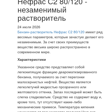
Нефрас С2 80/120 -
незаменимый
растворитель
24 июля 2026
Бензин-растворитель Нефрас С2 80/120
имеет ряд
весомых параметров, которые зачастую делают его
незаменимым. За счет своих преимуществ
вещество весьма широко распространено в
современном мире.
Характеристики
Указанное средство представляет собой
легкокипящую фракцию деароматизированного
бензина, получаемого за счет перегонки
малосернистых нефтей. Вещество является
легколетучей жидкостью прозрачного или
желтоватого оттенка. Запах последней может быть
слегка сладковатым. Средство не содержит воду и,
кроме того, тут отсутствуют какие-либо
механические примеси. Температура кипения
начинается от восьмидесяти градусов Цельсия.