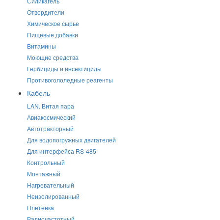
Силикагель
Отвердители
Химическое сырье
Пищевые добавки
Витамины
Моющие средства
Гербициды и инсектициды
Противогололедные реагенты
Кабель
LAN. Витая пара
Авиакосмический
Автотракторный
Для водопогружных двигателей
Для интерфейса RS-485
Контрольный
Монтажный
Нагревательный
Неизолированный
Плетенка
Радиочастотный