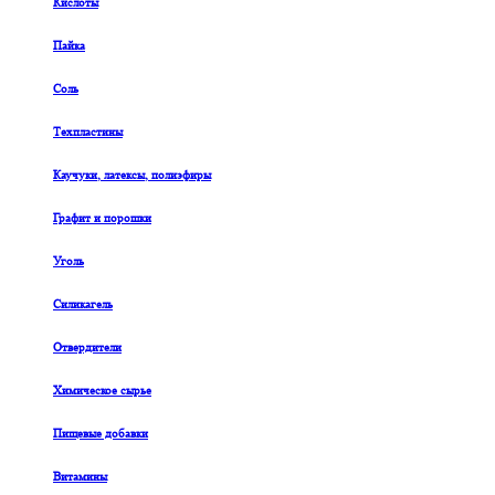
Кислоты
Пайка
Соль
Техпластины
Каучуки, латексы, полиэфиры
Графит и порошки
Уголь
Силикагель
Отвердители
Химическое сырье
Пищевые добавки
Витамины