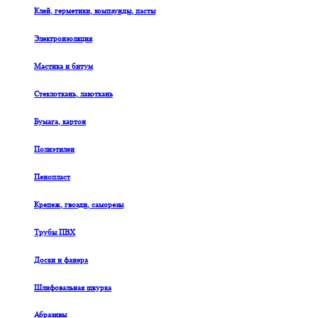
Клей, герметики, компаунды, пасты
Электроизоляция
Мастика и битум
Стеклоткань, лакоткань
Бумага, картон
Полиэтилен
Пенопласт
Крепеж, гвозди, саморезы
Трубы ПВХ
Доски и фанера
Шлифовальная шкурка
Абразивы