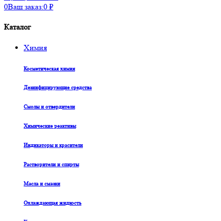
0
Ваш заказ:
0
₽
Каталог
Химия
Косметическая химия
Дезинфицирующие средства
Смолы и отвердители
Химические реактивы
Индикаторы и красители
Растворители и спирты
Масла и смазки
Охлаждающая жидкость