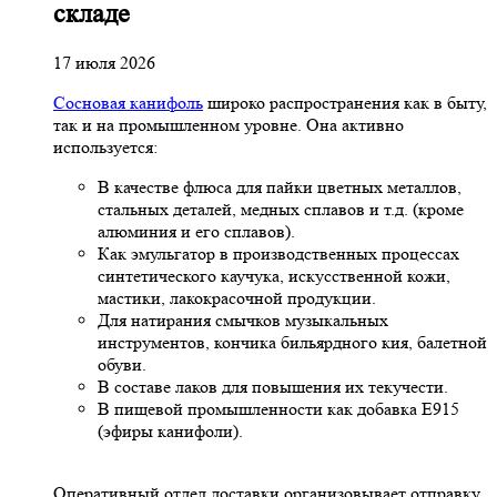
складе
17 июля 2026
Сосновая канифоль
широко распространения как в быту,
так и на промышленном уровне. Она активно
используется:
В качестве флюса для пайки цветных металлов,
стальных деталей, медных сплавов и т.д. (кроме
алюминия и его сплавов).
Как эмульгатор в производственных процессах
синтетического каучука, искусственной кожи,
мастики, лакокрасочной продукции.
Для натирания смычков музыкальных
инструментов, кончика бильярдного кия, балетной
обуви.
В составе лаков для повышения их текучести.
В пищевой промышленности как добавка Е915
(эфиры канифоли).
Оперативный отдел доставки организовывает отправку