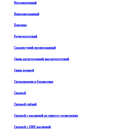
Нагревательный
Неизолированный
Плетенка
Радиочастотный
Самонесущий изолированный
Связи магистральный высокочастотный
Связи полевой
Сигнализации и блокировки
Силовой
Силовой гибкий
Силовой с изоляцией из сшитого полиэтилена
Силовой с ПВХ изоляцией