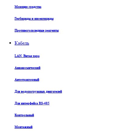
Моющие средства
Гербициды и инсектициды
Противогололедные реагенты
Кабель
LAN. Витая пара
Авиакосмический
Автотракторный
Для водопогружных двигателей
Для интерфейса RS-485
Контрольный
Монтажный