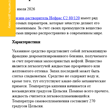
Рассчитать доставку
24 июля 2026
Бензин-растворитель Нефрас С2 80/120
имеет ряд
весомых параметров, которые зачастую делают его
незаменимым. За счет своих преимуществ вещество
весьма широко распространено в современном мире.
Характеристики
Указанное средство представляет собой легкокипящую
фракцию деароматизированного бензина, получаемого
за счет перегонки малосернистых нефтей. Вещество
является легколетучей жидкостью прозрачного или
желтоватого оттенка. Запах последней может быть
слегка сладковатым. Средство не содержит воду и,
кроме того, тут отсутствуют какие-либо механические
примеси. Температура кипения начинается от
восьмидесяти градусов Цельсия. Помимо всего прочего,
жидкость считается легковоспламеняющейся.
Температура самовоспламенения составляет 270
градусов Цельсия.