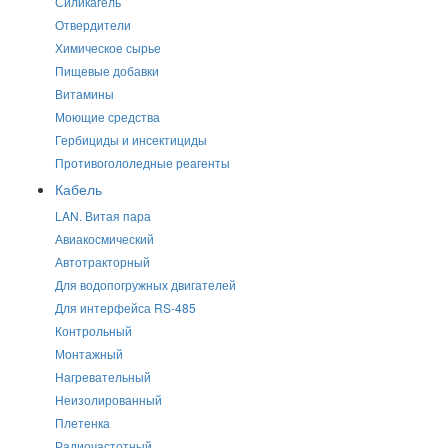
Силикагель
Отвердители
Химическое сырье
Пищевые добавки
Витамины
Моющие средства
Гербициды и инсектициды
Противогололедные реагенты
Кабель
LAN. Витая пара
Авиакосмический
Автотракторный
Для водопогружных двигателей
Для интерфейса RS-485
Контрольный
Монтажный
Нагревательный
Неизолированный
Плетенка
Радиочастотный