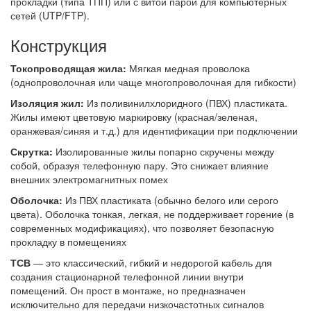
прокладки (типа ТПП) или с витой парой для компьютерных
сетей (UTP/FTP).
Конструкция
Токопроводящая жила:
Мягкая медная проволока
(однопроволочная или чаще многопроволочная для гибкости)
Изоляция жил:
Из поливинилхлоридного (ПВХ) пластиката.
Жилы имеют цветовую маркировку (красная/зеленая,
оранжевая/синяя и т.д.) для идентификации при подключении
Скрутка:
Изолированные жилы попарно скручены между
собой, образуя телефонную пару. Это снижает влияние
внешних электромагнитных помех
Оболочка:
Из ПВХ пластиката (обычно белого или серого
цвета). Оболочка тонкая, легкая, не поддерживает горение (в
современных модификациях), что позволяет безопасную
прокладку в помещениях
ТСВ
— это классический, гибкий и недорогой кабель для
создания стационарной телефонной линии внутри
помещений. Он прост в монтаже, но предназначен
исключительно для передачи низкочастотных сигналов