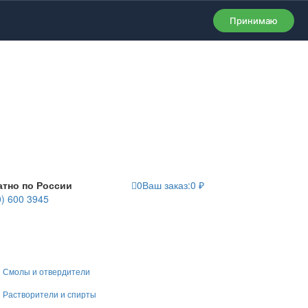
Принимаю
атно по России
0
Ваш заказ:
0
₽
0) 600 3945
Смолы и отвердители
Растворители и спирты