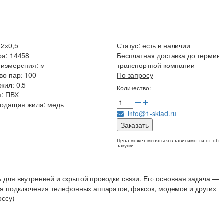
2х0,5
Статус:
есть в наличии
ра: 14458
Бесплатная доставка до терми
 измерения: м
транспортной компании
во пар: 100
По запросу
жил: 0,5
Количество:
: ПВХ
водящая жила: медь
info@1-sklad.ru
Заказать
Цена может меняться в зависимости от о
закупки
для внутренней и скрытой проводки связи. Его основная задача 
для подключения телефонных аппаратов, факсов, модемов и других
оссу)