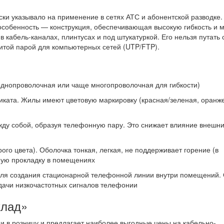
ески указывало на применение в сетях АТС и абонентской разводке.
особенность — конструкция, обеспечивающая высокую гибкость и 
 кабель-каналах, плинтусах и под штукатуркой. Его нельзя путать 
витой парой для компьютерных сетей (UTP/FTP).
днопроволочная или чаще многопроволочная для гибкости)
иката. Жилы имеют цветовую маркировку (красная/зеленая, оранж
у собой, образуя телефонную пару. Это снижает влияние внешн
ого цвета). Оболочка тонкая, легкая, не поддерживает горение (в
ную прокладку в помещениях
 для создания стационарной телефонной линии внутри помещений. 
дачи низкочастотных сигналов телефонии
клад»
и в розницу и предлагает наиболее выгодные цены на кабельно-