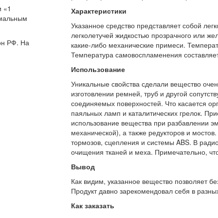
и «1
Характеристики
имальным
Указанное средство представляет собой лег
легколетучей жидкостью прозрачного или желт
он РФ. На
какие-либо механические примеси. Температ
Температура самовоспламенения составляет
Использование
Уникальные свойства сделали вещество очен
изготовлении ремней, труб и другой сопутс
соединяемых поверхностей. Что касается орг
паяльных ламп и каталитических грелок. При
использование вещества при разбавлении эма
механической), а также редукторов и мостов
тормозов, сцепления и системы ABS. В ради
очищения тканей и меха. Примечательно, что
Вывод
Как видим, указанное вещество позволяет бе
Продукт давно зарекомендовал себя в разных
Как заказать