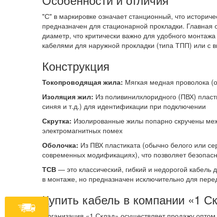
"С" в маркировке означает станционный, что историч
предназначен для стационарной прокладки. Главная 
диаметр, что критически важно для удобного монтажа в
кабелями для наружной прокладки (типа ТПП) или с 
Конструкция
Токопроводящая жила:
Мягкая медная проволока (о
Изоляция жил:
Из поливинилхлоридного (ПВХ) пласт
синяя и т.д.) для идентификации при подключении
Скрутка:
Изолированные жилы попарно скручены межд
электромагнитных помех
Оболочка:
Из ПВХ пластиката (обычно белого или сер
современных модификациях), что позволяет безопас
ТСВ
— это классический, гибкий и недорогой кабель
в монтаже, но предназначен исключительно для пере
Купить кабель в компании «1 С
Организация «1 Склад» осуществляет продажу оптом 