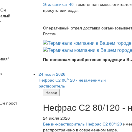
Этилсиликат-40
-гомогенная смесь олигоэток
 Он
присутствии воды.
малый
с
Оперативный отдел доставки организовывает 
России.
евая/
По вопросам приобретения продукции Вы
их
24 июля 2026
Нефрас С2 80/120 - незаменимый
растворитель
Назад
Он прост
Нефрас С2 80/120 -
24 июля 2026
Бензин-растворитель Нефрас С2 80/120
имее
распространено в современном мире.