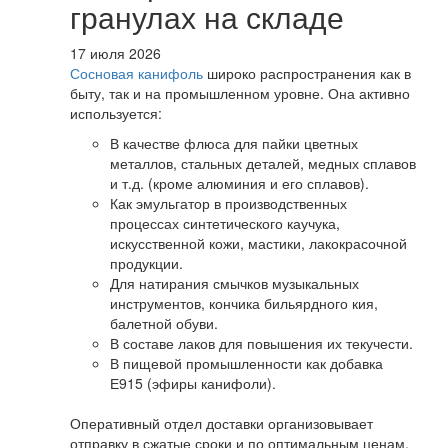
гранулах на складе
17 июля 2026
Сосновая канифоль
широко распространения как в
быту, так и на промышленном уровне. Она активно
используется:
В качестве флюса для пайки цветных
металлов, стальных деталей, медных сплавов
и т.д. (кроме алюминия и его сплавов).
Как эмульгатор в производственных
процессах синтетического каучука,
искусственной кожи, мастики, лакокрасочной
продукции.
Для натирания смычков музыкальных
инструментов, кончика бильярдного кия,
балетной обуви.
В составе лаков для повышения их текучести.
В пищевой промышленности как добавка
Е915 (эфиры канифоли).
Оперативный отдел доставки организовывает
отправку в сжатые сроки и по оптимальным ценам.