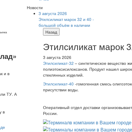
Новости
3 августа 2026
Этилсиликат марок 32 и 40 -
большой объём в наличии
Назад
бъема
Этилсиликат марок 3
клад»
3 августа 2026
Этилсиликат-32
– синтетическое вещество жи
полиэтоксисилоксанов. Продукт нашел широк
к и в
стеклянных изделий.
Этилсиликат-40
-гомогенная смесь олигоэток
присутствии воды.
или ТУ. А
Оперативный отдел доставки организовывает 
у в
России.