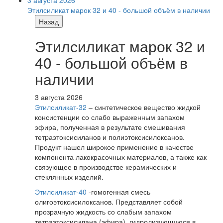
Этилсиликат марок 32 и 40 - большой объём в наличии
Назад
Этилсиликат марок 32 и
40 - большой объём в
наличии
3 августа 2026
Этилсиликат-32
– синтетическое вещество жидкой
консистенции со слабо выраженным запахом
эфира, полученная в результате смешивания
тетpаэтоксисиланов и полиэтоксисилоксанов.
Продукт нашел широкое применение в качестве
компонента лакокрасочных материалов, а также как
связующее в производстве керамических и
стеклянных изделий.
Этилсиликат-40
-гомогенная смесь
олигоэтоксисилоксанов. Представляет собой
прозрачную жидкость со слабым запахом
тетраэтоксисилана (эфира), гидролизующуюся в