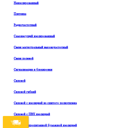
Неизолированный
Плетенка
Радиочастотный
Самонесущий изолированный
Связи магистральный высокочастотный
Связи полевой
Сигнализации и блокировки
Силовой
Силовой гибкий
Силовой с изоляцией из сшитого полиэтилена
Силовой с ПВХ изоляцией
Силовой с пропитанной бумажной изоляцией