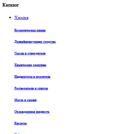
Каталог
Химия
Косметическая химия
Дезинфицирующие средства
Смолы и отвердители
Химические реактивы
Индикаторы и красители
Растворители и спирты
Масла и смазки
Охлаждающая жидкость
Кислоты