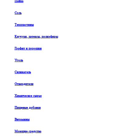
Пайка
Соль
Техпластины
Каучуки, латексы, полиэфиры
Графит и порошки
Уголь
Силикагель
Отвердители
Химическое сырье
Пищевые добавки
Витамины
Моющие средства