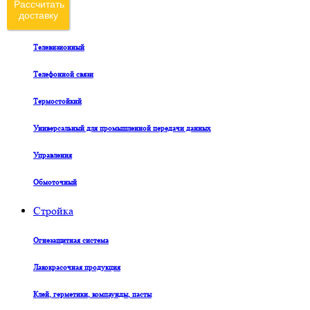
Рассчитать
доставку
Судовой
Телевизионный
Телефонной связи
Термостойкий
Универсальный для промышленной передачи данных
Управления
Обмоточный
Стройка
Огнезащитная система
Лакокрасочная продукция
Клей, герметики, компаунды, пасты