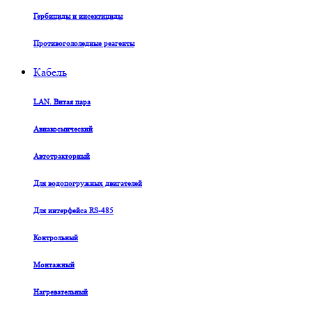
Гербициды и инсектициды
Противогололедные реагенты
Кабель
LAN. Витая пара
Авиакосмический
Автотракторный
Для водопогружных двигателей
Для интерфейса RS-485
Контрольный
Монтажный
Нагревательный