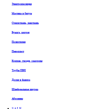
Электроизоляция
Мастика и битум
Стеклоткань, лакоткань
Бумага, картон
Полиэтилен
Пенопласт
Крепеж, гвозди, саморезы
Трубы ПВХ
Доски и фанера
Шлифовальная шкурка
Абразивы
SALE