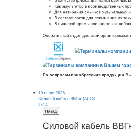
Как эмульгатор в производственных про
Для натирания смычков музыкальных ин
В составе лаков для повышения их теку
В пищевой промышленности как добав
Оперативный отдел доставки организовывает 
По вопросам приобретения продукции Вы
10 июля 2026
Cиловой кабель ВВГнг (A)-LS
3х1,5
Назад
Cиловой кабель ВВГнг