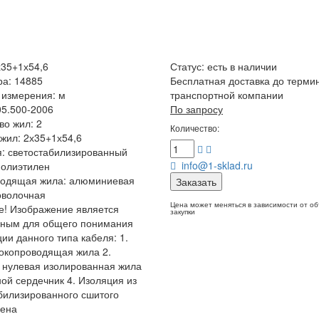
35+1х54,6
Статус:
есть в наличии
ра: 14885
Бесплатная доставка до терми
 измерения: м
транспортной компании
05.500-2006
По запросу
во жил: 2
Количество:
жил: 2х35+1х54,6
: светостабилизированный
info@1-sklad.ru
полиэтилен
водящая жила: алюминиевая
Заказать
оволочная
Цена может меняться в зависимости от о
! Изображение является
закупки
чным для общего понимания
ции данного типа кабеля: 1.
окопроводящая жила 2.
 нулевая изолированная жила
ной сердечник 4. Изоляция из
билизированного сшитого
лена