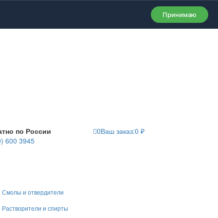
Принимаю
атно по России
0
Ваш заказ:
0
₽
0) 600 3945
Смолы и отвердители
Растворители и спирты