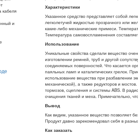
ет
Характеристики
а кабеля
Указанное средство представляет собой лег
легколетучей жидкостью прозрачного или желт
онный и
какие-либо механические примеси. Температ
Температура самовоспламенения составляет
е
Использование
Уникальные свойства сделали вещество очен
изготовлении ремней, труб и другой сопутс
соединяемых поверхностей. Что касается орг
паяльных ламп и каталитических грелок. При
использование вещества при разбавлении эма
механической), а также редукторов и мостов
тормозов, сцепления и системы ABS. В ради
очищения тканей и меха. Примечательно, что
Вывод
Как видим, указанное вещество позволяет бе
Продукт давно зарекомендовал себя в разных
Как заказать