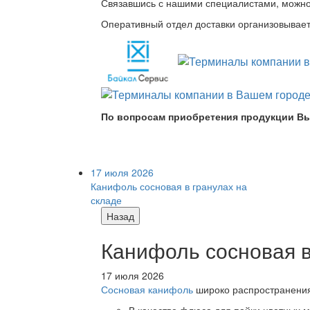
Связавшись с нашими специалистами, можно л
Оперативный отдел доставки организовывает 
По вопросам приобретения продукции Вы
17 июля 2026
Канифоль сосновая в гранулах на
складе
Назад
Канифоль сосновая в
17 июля 2026
Сосновая канифоль
широко распространения 
В качестве флюса для пайки цветных ме