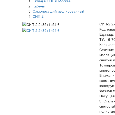
Склад в СПБ и Москве
Кабель
Самонесущий изолированный
СИП-2
СИП-2 2х
Код това
Единицы
ТУ: 16-7
Количест
Сечение 
Изоляция
сшитый 
Токопро
многопр
Внимание
схемати
конструк
Фазная т
Несущая
3. Сталь
светоста
полиэти