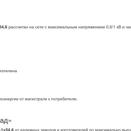
54,6
рассчитан на сети с максимальным напряжением 0,6/1 кВ и ча
лиэтилена
оэнергии от магистрали к потребителю.
лад»
+1х54,6
от надежных заводов и изготовителей по максимально выг