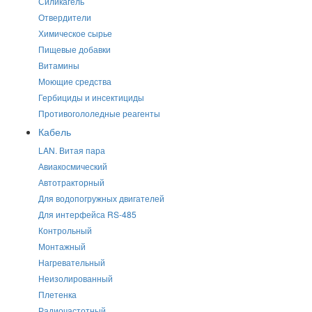
Силикагель
Отвердители
Химическое сырье
Пищевые добавки
Витамины
Моющие средства
Гербициды и инсектициды
Противогололедные реагенты
Кабель
LAN. Витая пара
Авиакосмический
Автотракторный
Для водопогружных двигателей
Для интерфейса RS-485
Контрольный
Монтажный
Нагревательный
Неизолированный
Плетенка
Радиочастотный