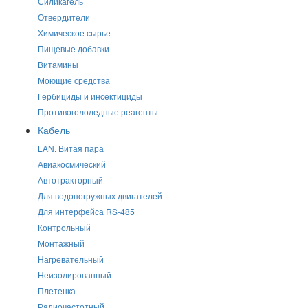
Силикагель
Отвердители
Химическое сырье
Пищевые добавки
Витамины
Моющие средства
Гербициды и инсектициды
Противогололедные реагенты
Кабель
LAN. Витая пара
Авиакосмический
Автотракторный
Для водопогружных двигателей
Для интерфейса RS-485
Контрольный
Монтажный
Нагревательный
Неизолированный
Плетенка
Радиочастотный