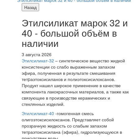
Назад
Этилсиликат марок 32 и
40 - большой объём в
наличии
3 августа 2026
Этилсиликат-32
– синтетическое вещество жидкой
консистенции со слабо выраженным запахом
эфира, полученная в результате смешивания
тетpаэтоксисиланов и полиэтоксисилоксанов.
Продукт нашел широкое применение в качестве
компонента лакокрасочных материалов, а также как
связующее в производстве керамических и
стеклянных изделий.
Этилсиликат-40
-гомогенная смесь
олигоэтоксисилоксанов. Представляет собой
прозрачную жидкость со слабым запахом
тетраэтоксисилана (эфира), гидролизующуюся в
присутствии воды.