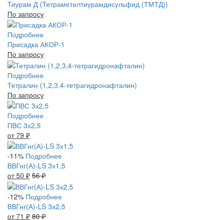
Тиурам Д (Тетраметилтиурамдисульфид (ТМТД))
По запросу
Подробнее
Присадка АКОР-1
По запросу
Подробнее
Тетралин (1,2,3,4-тетрагидронафталин)
По запросу
Подробнее
ПВС 3х2,5
от 79
₽
-11%
Подробнее
ВВГнг(А)-LS 3х1,5
от 50
₽
56
₽
-12%
Подробнее
ВВГнг(А)-LS 3х2,5
от 71
₽
80
₽