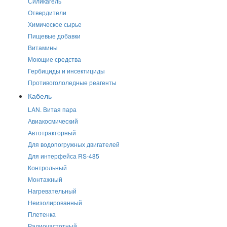
Силикагель
Отвердители
Химическое сырье
Пищевые добавки
Витамины
Моющие средства
Гербициды и инсектициды
Противогололедные реагенты
Кабель
LAN. Витая пара
Авиакосмический
Автотракторный
Для водопогружных двигателей
Для интерфейса RS-485
Контрольный
Монтажный
Нагревательный
Неизолированный
Плетенка
Радиочастотный