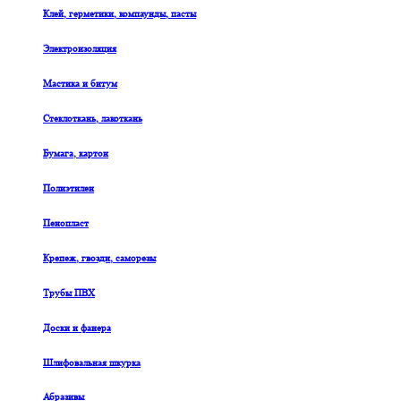
Клей, герметики, компаунды, пасты
Электроизоляция
Мастика и битум
Стеклоткань, лакоткань
Бумага, картон
Полиэтилен
Пенопласт
Крепеж, гвозди, саморезы
Трубы ПВХ
Доски и фанера
Шлифовальная шкурка
Абразивы