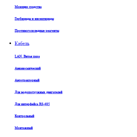
Моющие средства
Гербициды и инсектициды
Противогололедные реагенты
Кабель
LAN. Витая пара
Авиакосмический
Автотракторный
Для водопогружных двигателей
Для интерфейса RS-485
Контрольный
Монтажный