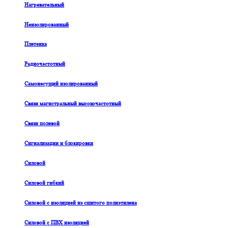
Нагревательный
Неизолированный
Плетенка
Радиочастотный
Самонесущий изолированный
Связи магистральный высокочастотный
Связи полевой
Сигнализации и блокировки
Силовой
Силовой гибкий
Силовой с изоляцией из сшитого полиэтилена
Силовой с ПВХ изоляцией