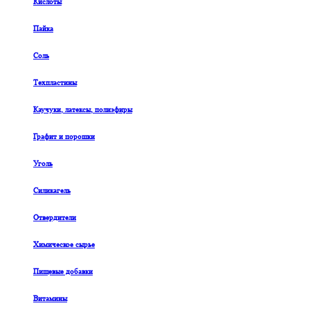
Кислоты
Пайка
Соль
Техпластины
Каучуки, латексы, полиэфиры
Графит и порошки
Уголь
Силикагель
Отвердители
Химическое сырье
Пищевые добавки
Витамины