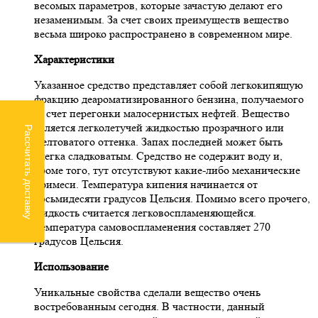
весомых параметров, которые зачастую делают его
незаменимым. За счет своих преимуществ вещество
весьма широко распространено в современном мире.
Характеристики
Указанное средство представляет собой легкокипящую
фракцию деароматизированного бензина, получаемого
за счет перегонки малосернистых нефтей. Вещество
является легколетучей жидкостью прозрачного или
Рассчитать доставку
желтоватого оттенка. Запах последней может быть
слегка сладковатым. Средство не содержит воду и,
кроме того, тут отсутствуют какие-либо механические
примеси. Температура кипения начинается от
восьмидесяти градусов Цельсия. Помимо всего прочего,
жидкость считается легковоспламеняющейся.
Температура самовоспламенения составляет 270
градусов Цельсия.
Использование
Уникальные свойства сделали вещество очень
востребованным сегодня. В частности, данный