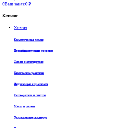
0
Ваш заказ:
0
₽
Каталог
Химия
Косметическая химия
Дезинфицирующие средства
Смолы и отвердители
Химические реактивы
Индикаторы и красители
Растворители и спирты
Масла и смазки
Охлаждающая жидкость