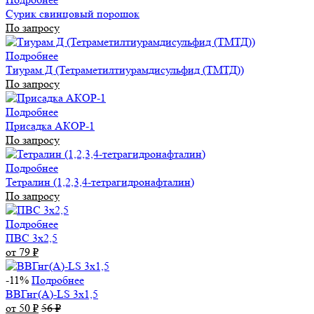
Сурик свинцовый порошок
По запросу
Подробнее
Тиурам Д (Тетраметилтиурамдисульфид (ТМТД))
По запросу
Подробнее
Присадка АКОР-1
По запросу
Подробнее
Тетралин (1,2,3,4-тетрагидронафталин)
По запросу
Подробнее
ПВС 3х2,5
от 79
₽
-11%
Подробнее
ВВГнг(А)-LS 3х1,5
от 50
₽
56
₽