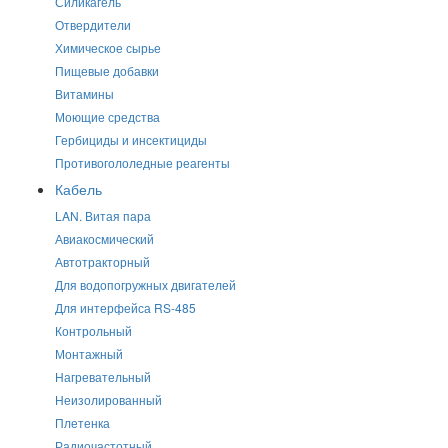
Силикагель
Отвердители
Химическое сырье
Пищевые добавки
Витамины
Моющие средства
Гербициды и инсектициды
Противогололедные реагенты
Кабель
LAN. Витая пара
Авиакосмический
Автотракторный
Для водопогружных двигателей
Для интерфейса RS-485
Контрольный
Монтажный
Нагревательный
Неизолированный
Плетенка
Радиочастотный