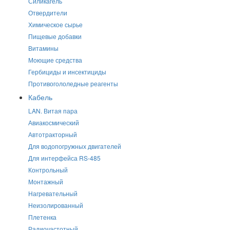
Силикагель
Отвердители
Химическое сырье
Пищевые добавки
Витамины
Моющие средства
Гербициды и инсектициды
Противогололедные реагенты
Кабель
LAN. Витая пара
Авиакосмический
Автотракторный
Для водопогружных двигателей
Для интерфейса RS-485
Контрольный
Монтажный
Нагревательный
Неизолированный
Плетенка
Радиочастотный