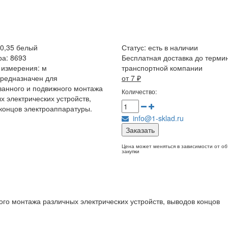
0,35 белый
Статус:
есть в наличии
ра: 8693
Бесплатная доставка до терми
 измерения: м
транспортной компании
редназначен для
от 7
₽
анного и подвижного монтажа
Количество:
х электрических устройств,
концов электроаппаратуры.
info@1-sklad.ru
Заказать
Цена может меняться в зависимости от о
закупки
го монтажа различных электрических устройств, выводов концов