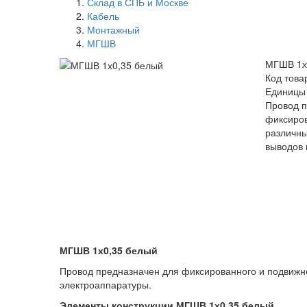
Склад в СПБ и Москве
Кабель
Монтажный
МГШВ
МГШВ 1х
Код това
Единицы
Провод п
фиксиров
различны
выводов 
МГШВ 1х0,35 белый
Провод предназначен для фиксированного и подвижно
электроаппаратуры.
Элементы конструкции МГШВ 1х0,35 белый