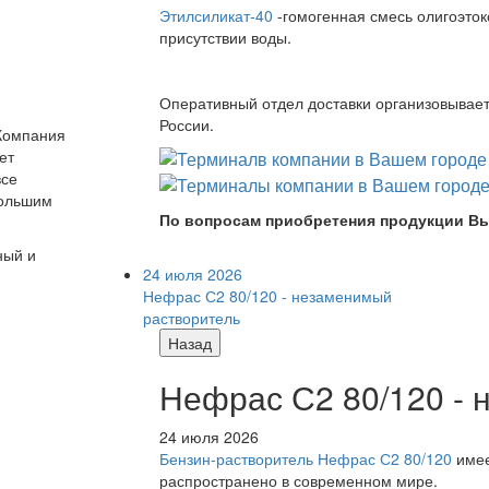
Этилсиликат-40
-гомогенная смесь олигоэток
присутствии воды.
Оперативный отдел доставки организовывает 
России.
 Компания
ет
все
большим
По вопросам приобретения продукции Вы
ный и
24 июля 2026
Нефрас С2 80/120 - незаменимый
растворитель
Назад
Нефрас С2 80/120 -
24 июля 2026
Бензин-растворитель Нефрас С2 80/120
имее
распространено в современном мире.