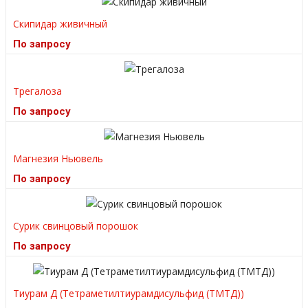
Скипидар живичный
По запросу
Трегалоза
По запросу
Магнезия Ньювель
По запросу
Сурик свинцовый порошок
По запросу
Тиурам Д (Тетраметилтиурамдисульфид (ТМТД))