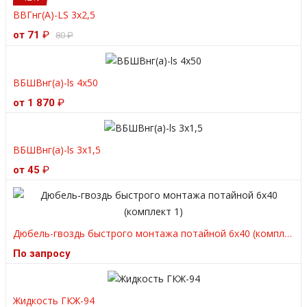
ВВГнг(А)-LS 3х2,5
от 71
₽
80
₽
ВБШВнг(а)-ls 4x50
от 1 870
₽
ВБШВнг(а)-ls 3х1,5
от 45
₽
Дюбель-гвоздь быстрого монтажа потайной 6х40 (комплект 1)
По запросу
Жидкость ГКЖ-94