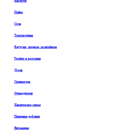
Кислоты
Пайка
Соль
Техпластины
Каучуки, латексы, полиэфиры
Графит и порошки
Уголь
Силикагель
Отвердители
Химическое сырье
Пищевые добавки
Витамины