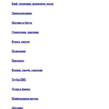
Клей, герметики, компаунды, пасты
Электроизоляция
Мастика и битум
Стеклоткань, лакоткань
Бумага, картон
Полиэтилен
Пенопласт
Крепеж, гвозди, саморезы
Трубы ПВХ
Доски и фанера
Шлифовальная шкурка
Абразивы