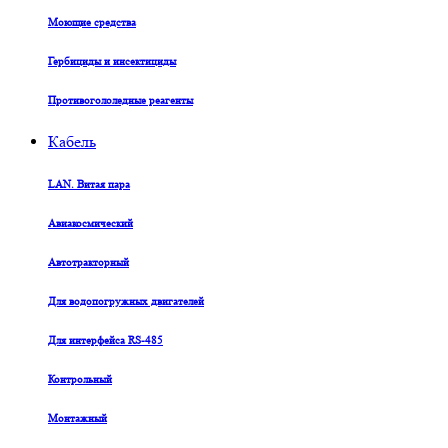
Моющие средства
Гербициды и инсектициды
Противогололедные реагенты
Кабель
LAN. Витая пара
Авиакосмический
Автотракторный
Для водопогружных двигателей
Для интерфейса RS-485
Контрольный
Монтажный