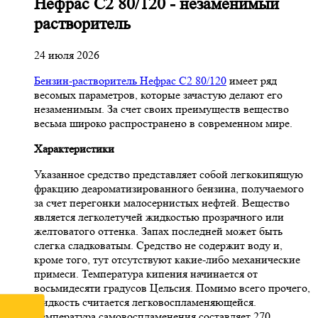
Нефрас С2 80/120 - незаменимый
растворитель
24 июля 2026
Бензин-растворитель Нефрас С2 80/120
имеет ряд
весомых параметров, которые зачастую делают его
незаменимым. За счет своих преимуществ вещество
весьма широко распространено в современном мире.
Характеристики
Указанное средство представляет собой легкокипящую
фракцию деароматизированного бензина, получаемого
за счет перегонки малосернистых нефтей. Вещество
является легколетучей жидкостью прозрачного или
желтоватого оттенка. Запах последней может быть
слегка сладковатым. Средство не содержит воду и,
кроме того, тут отсутствуют какие-либо механические
примеси. Температура кипения начинается от
восьмидесяти градусов Цельсия. Помимо всего прочего,
жидкость считается легковоспламеняющейся.
Температура самовоспламенения составляет 270