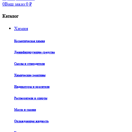
0
Ваш заказ:
0
₽
Каталог
Химия
Косметическая химия
Дезинфицирующие средства
Смолы и отвердители
Химические реактивы
Индикаторы и красители
Растворители и спирты
Масла и смазки
Охлаждающая жидкость