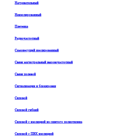
Нагревательный
Неизолированный
Плетенка
Радиочастотный
Самонесущий изолированный
Связи магистральный высокочастотный
Связи полевой
Сигнализации и блокировки
Силовой
Силовой гибкий
Силовой с изоляцией из сшитого полиэтилена
Силовой с ПВХ изоляцией