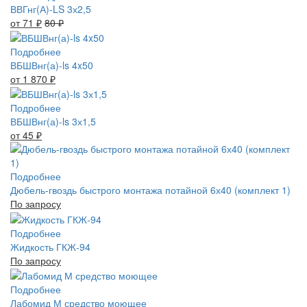
ВВГнг(А)-LS 3х2,5
от 71
₽
80
₽
Подробнее
ВБШВнг(а)-ls 4x50
от 1 870
₽
Подробнее
ВБШВнг(а)-ls 3х1,5
от 45
₽
Подробнее
Дюбель-гвоздь быстрого монтажа потайной 6х40 (комплект 1)
По запросу
Подробнее
Жидкость ГКЖ-94
По запросу
Подробнее
Лабомид М средство моющее