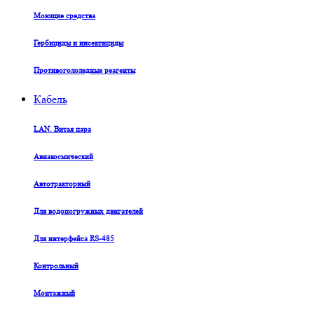
Моющие средства
Гербициды и инсектициды
Противогололедные реагенты
Кабель
LAN. Витая пара
Авиакосмический
Автотракторный
Для водопогружных двигателей
Для интерфейса RS-485
Контрольный
Монтажный