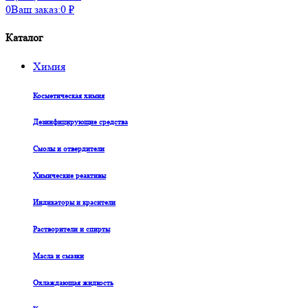
0
Ваш заказ:
0
₽
Каталог
Химия
Косметическая химия
Дезинфицирующие средства
Смолы и отвердители
Химические реактивы
Индикаторы и красители
Растворители и спирты
Масла и смазки
Охлаждающая жидкость