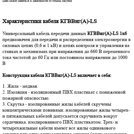
Цена может меняться в зависимости от объема закупки
Характеристики кабеля КГВВнг(А)-LS
Универсальный кабель передачи данных
КГВВнг(А)-LS 1х6
предназначен для передачи и распределения электроэнергии в
силовых цепях (0,6 и 1 кВ) и цепях контроля и управления на
станках и механизмах при напряжении до 660 В переменного
тока частотой до 60 Гц или постоянном напряжении до 1000
В
Конструкция кабеля КГВВнг(А)-LS
включает в себя:
1. Жила - медная.
2. Изоляция - изоляционный ПВХ пластикат с пониженной
пожарной опасностью.
3. Скрутка - изолированные жилы кабелей скручены
концентрическими повивами; изолированные жилы четырех-
и пятижильных кабелей допускается скручивать вокруг
сердечника, изолированного ПВХ пластикатом. Трех- и
четырехжильные кабели имеют все жилы одинакового
сечения или одну жилу меньшего сечения (жилу заземления