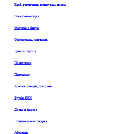
Клей, герметики, компаунды, пасты
Электроизоляция
Мастика и битум
Стеклоткань, лакоткань
Бумага, картон
Полиэтилен
Пенопласт
Крепеж, гвозди, саморезы
Трубы ПВХ
Доски и фанера
Шлифовальная шкурка
Абразивы