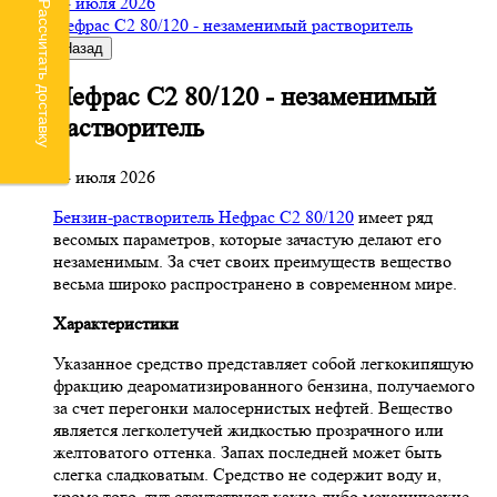
24 июля 2026
Рассчитать доставку
Нефрас С2 80/120 - незаменимый растворитель
Назад
Нефрас С2 80/120 - незаменимый
растворитель
24 июля 2026
Бензин-растворитель Нефрас С2 80/120
имеет ряд
весомых параметров, которые зачастую делают его
незаменимым. За счет своих преимуществ вещество
весьма широко распространено в современном мире.
Характеристики
Указанное средство представляет собой легкокипящую
фракцию деароматизированного бензина, получаемого
за счет перегонки малосернистых нефтей. Вещество
является легколетучей жидкостью прозрачного или
желтоватого оттенка. Запах последней может быть
слегка сладковатым. Средство не содержит воду и,
кроме того, тут отсутствуют какие-либо механические