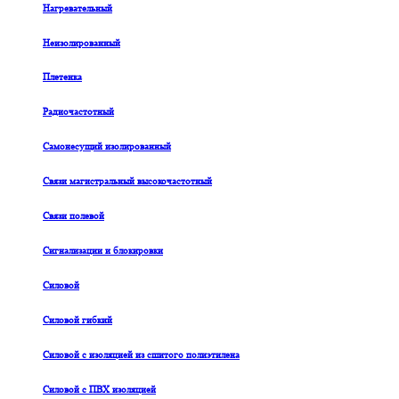
Нагревательный
Неизолированный
Плетенка
Радиочастотный
Самонесущий изолированный
Связи магистральный высокочастотный
Связи полевой
Сигнализации и блокировки
Силовой
Силовой гибкий
Силовой с изоляцией из сшитого полиэтилена
Силовой с ПВХ изоляцией