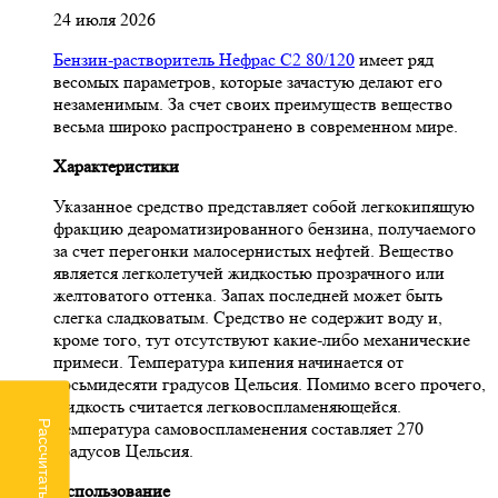
24 июля 2026
Бензин-растворитель Нефрас С2 80/120
имеет ряд
весомых параметров, которые зачастую делают его
незаменимым. За счет своих преимуществ вещество
весьма широко распространено в современном мире.
Характеристики
Указанное средство представляет собой легкокипящую
фракцию деароматизированного бензина, получаемого
за счет перегонки малосернистых нефтей. Вещество
является легколетучей жидкостью прозрачного или
желтоватого оттенка. Запах последней может быть
слегка сладковатым. Средство не содержит воду и,
кроме того, тут отсутствуют какие-либо механические
примеси. Температура кипения начинается от
восьмидесяти градусов Цельсия. Помимо всего прочего,
жидкость считается легковоспламеняющейся.
Рассчитать доставку
Температура самовоспламенения составляет 270
градусов Цельсия.
Использование