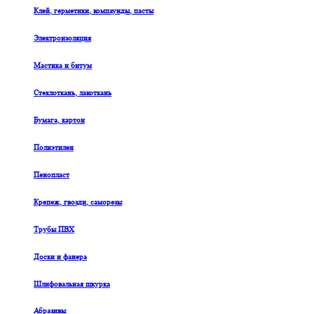
Клей, герметики, компаунды, пасты
Электроизоляция
Мастика и битум
Стеклоткань, лакоткань
Бумага, картон
Полиэтилен
Пенопласт
Крепеж, гвозди, саморезы
Трубы ПВХ
Доски и фанера
Шлифовальная шкурка
Абразивы