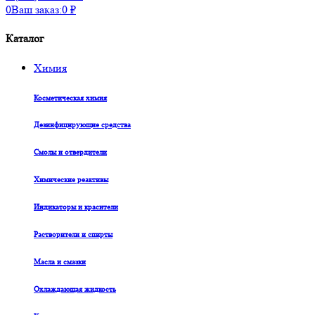
0
Ваш заказ:
0
₽
Каталог
Химия
Косметическая химия
Дезинфицирующие средства
Смолы и отвердители
Химические реактивы
Индикаторы и красители
Растворители и спирты
Масла и смазки
Охлаждающая жидкость