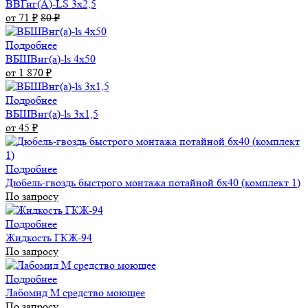
ВВГнг(А)-LS 3х2,5
от 71
₽
80
₽
Подробнее
ВБШВнг(а)-ls 4x50
от 1 870
₽
Подробнее
ВБШВнг(а)-ls 3х1,5
от 45
₽
Подробнее
Дюбель-гвоздь быстрого монтажа потайной 6х40 (комплект 1)
По запросу
Подробнее
Жидкость ГКЖ-94
По запросу
Подробнее
Лабомид М средство моющее
По запросу