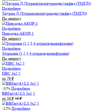
Подробнее
Тиурам Д (Тетраметилтиурамдисульфид (ТМТД))
По запросу
Подробнее
Присадка АКОР-1
По запросу
Подробнее
Тетралин (1,2,3,4-тетрагидронафталин)
По запросу
Подробнее
ПВС 3х2,5
от 79
₽
-11%
Подробнее
ВВГнг(А)-LS 3х1,5
от 50
₽
56
₽
-12%
Подробнее