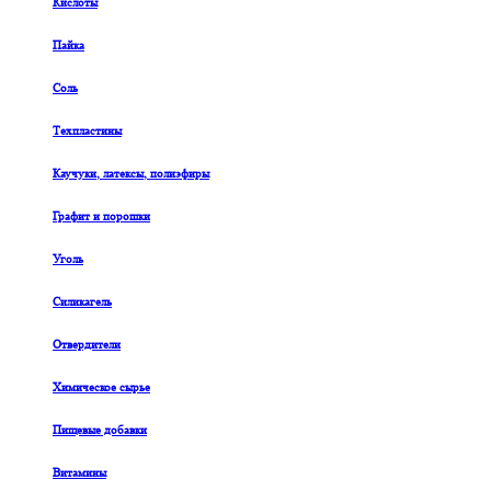
Кислоты
Пайка
Соль
Техпластины
Каучуки, латексы, полиэфиры
Графит и порошки
Уголь
Силикагель
Отвердители
Химическое сырье
Пищевые добавки
Витамины