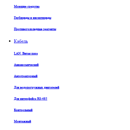
Моющие средства
Гербициды и инсектициды
Противогололедные реагенты
Кабель
LAN. Витая пара
Авиакосмический
Автотракторный
Для водопогружных двигателей
Для интерфейса RS-485
Контрольный
Монтажный