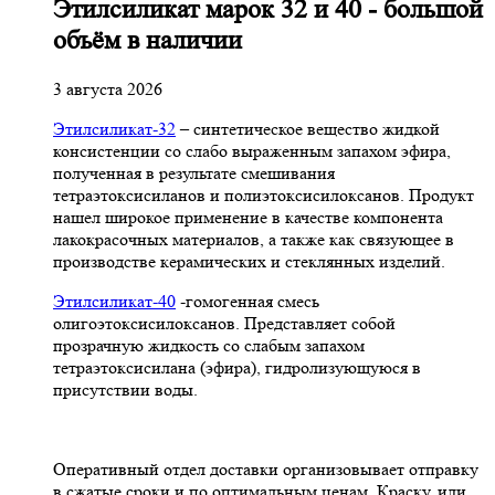
Этилсиликат марок 32 и 40 - большой
объём в наличии
3 августа 2026
Этилсиликат-32
– синтетическое вещество жидкой
консистенции со слабо выраженным запахом эфира,
полученная в результате смешивания
тетpаэтоксисиланов и полиэтоксисилоксанов. Продукт
нашел широкое применение в качестве компонента
лакокрасочных материалов, а также как связующее в
производстве керамических и стеклянных изделий.
Этилсиликат-40
-гомогенная смесь
олигоэтоксисилоксанов. Представляет собой
прозрачную жидкость со слабым запахом
тетраэтоксисилана (эфира), гидролизующуюся в
присутствии воды.
Оперативный отдел доставки организовывает отправку
в сжатые сроки и по оптимальным ценам. Краску, или