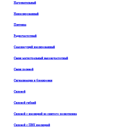
Нагревательный
Неизолированный
Плетенка
Радиочастотный
Самонесущий изолированный
Связи магистральный высокочастотный
Связи полевой
Сигнализации и блокировки
Силовой
Силовой гибкий
Силовой с изоляцией из сшитого полиэтилена
Силовой с ПВХ изоляцией