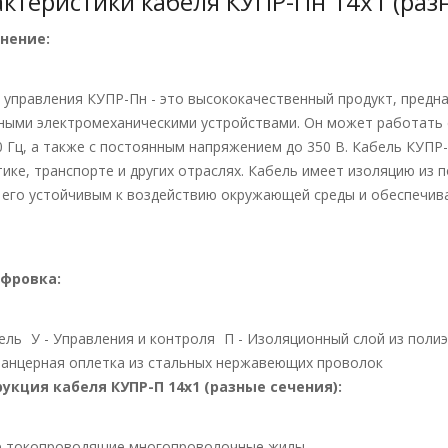
актеристики кабеля КУПР-Пн 14х1 (раз
нение:
 управления КУПР-Пн - это высококачественный продукт, предн
ными электромеханическими устройствами. Он может работать 
0 Гц, а также с постоянным напряжением до 350 В. Кабель КУП
тике, транспорте и других отраслях. Кабель имеет изоляцию из 
 его устойчивым к воздействию окружающей среды и обеспечив
фровка:
бель
У - Управления и контроля
П - Изоляционный слой из поли
анцерная оплетка из стальных нержавеющих проволок
укция кабеля КУПР-П 14х1 (разные сечения):
 токопроводящие многопроволочные жилы