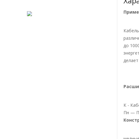
Хар
Приме
Кабель
различ
до 100
энерге
делает
Расши
К - Ка
Пн — П
Констр
медные