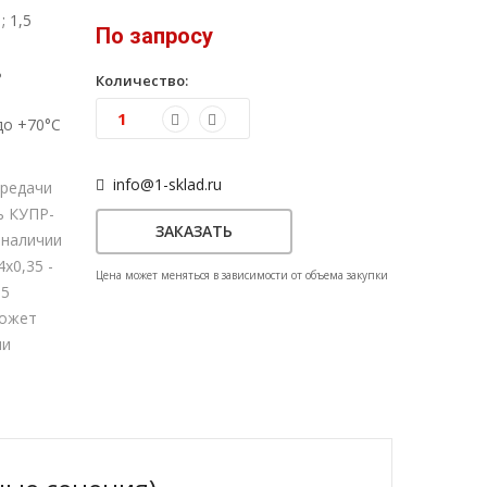
; 1,5
По запросу
ь
Количество:
до +70°С
info@1-sklad.ru
ередачи
ь КУПР-
ЗАКАЗАТЬ
 наличии
х0,35 -
Цена может меняться в зависимости от объема закупки
,5
может
ли