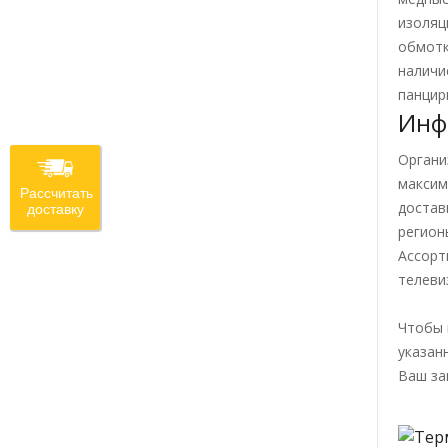
изоляц
обмотк
наличи
панцир
Инф
Органи
максим
Рассчитать
достав
доставку
регион
Ассорт
телеви
Чтобы 
указан
Ваш за