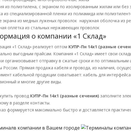
ия из полиэтилена, с экраном по изолированным жилам или без 
а из специализированной пленки из полиамида или полиэтилен
е экрана из медных луженых проволок
наружная оболочка из р
ная оплётка из стальных нержавеющих проволок
ормация о компании «1 Склад»
зация «1 Склад» реализует оптом
КУПР-Пн 14х1 (разные сечен
ально выгодным прайсам. Компания «1 Склад» имеет свои склад
ки организовывает отправку в сжатые сроки и по оптимальным ц
ы России. Прямая продажа кабеля и провода, из наличия, осущес
имент кабельной продукции охватывает: кабель для интерфейса 
зионный и многие другие виды.
купить провод
КУПР-Пн 14х1 (разные сечения)
заполните эле
ному в разделе контакты.
каз формируется максимально быстро и доставляется практичес