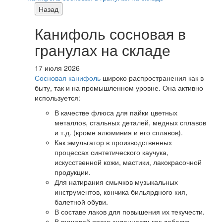
Назад
Канифоль сосновая в
гранулах на складе
17 июля 2026
Сосновая канифоль
широко распространения как в
быту, так и на промышленном уровне. Она активно
используется:
В качестве флюса для пайки цветных
металлов, стальных деталей, медных сплавов
и т.д. (кроме алюминия и его сплавов).
Как эмульгатор в производственных
процессах синтетического каучука,
искусственной кожи, мастики, лакокрасочной
продукции.
Для натирания смычков музыкальных
инструментов, кончика бильярдного кия,
балетной обуви.
В составе лаков для повышения их текучести.
В пищевой промышленности как добавка