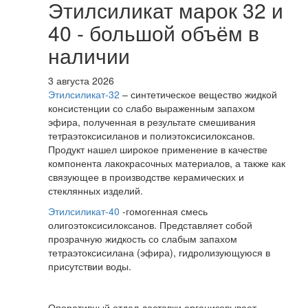
Этилсиликат марок 32 и
40 - большой объём в
наличии
3 августа 2026
Этилсиликат-32
– синтетическое вещество жидкой
консистенции со слабо выраженным запахом
эфира, полученная в результате смешивания
тетpаэтоксисиланов и полиэтоксисилоксанов.
Продукт нашел широкое применение в качестве
компонента лакокрасочных материалов, а также как
связующее в производстве керамических и
стеклянных изделий.
Этилсиликат-40
-гомогенная смесь
олигоэтоксисилоксанов. Представляет собой
прозрачную жидкость со слабым запахом
тетраэтоксисилана (эфира), гидролизующуюся в
присутствии воды.
Оперативный отдел доставки организовывает