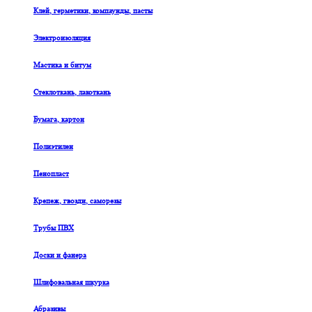
Клей, герметики, компаунды, пасты
Электроизоляция
Мастика и битум
Стеклоткань, лакоткань
Бумага, картон
Полиэтилен
Пенопласт
Крепеж, гвозди, саморезы
Трубы ПВХ
Доски и фанера
Шлифовальная шкурка
Абразивы