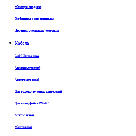
Моющие средства
Гербициды и инсектициды
Противогололедные реагенты
Кабель
LAN. Витая пара
Авиакосмический
Автотракторный
Для водопогружных двигателей
Для интерфейса RS-485
Контрольный
Монтажный