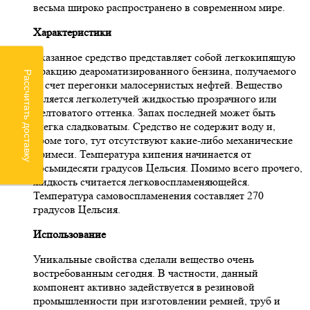
весьма широко распространено в современном мире.
Характеристики
Указанное средство представляет собой легкокипящую
фракцию деароматизированного бензина, получаемого
Рассчитать доставку
за счет перегонки малосернистых нефтей. Вещество
является легколетучей жидкостью прозрачного или
желтоватого оттенка. Запах последней может быть
слегка сладковатым. Средство не содержит воду и,
кроме того, тут отсутствуют какие-либо механические
примеси. Температура кипения начинается от
восьмидесяти градусов Цельсия. Помимо всего прочего,
жидкость считается легковоспламеняющейся.
Температура самовоспламенения составляет 270
градусов Цельсия.
Использование
Уникальные свойства сделали вещество очень
востребованным сегодня. В частности, данный
компонент активно задействуется в резиновой
промышленности при изготовлении ремней, труб и