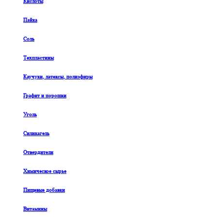
Кислоты
Пайка
Соль
Техпластины
Каучуки, латексы, полиэфиры
Графит и порошки
Уголь
Силикагель
Отвердители
Химическое сырье
Пищевые добавки
Витамины