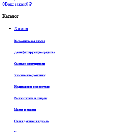
0
Ваш заказ:
0
₽
Каталог
Химия
Косметическая химия
Дезинфицирующие средства
Смолы и отвердители
Химические реактивы
Индикаторы и красители
Растворители и спирты
Масла и смазки
Охлаждающая жидкость