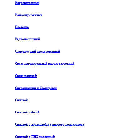
Нагревательный
Неизолированный
Плетенка
Радиочастотный
Самонесущий изолированный
Связи магистральный высокочастотный
Связи полевой
Сигнализации и блокировки
Силовой
Силовой гибкий
Силовой с изоляцией из сшитого полиэтилена
Силовой с ПВХ изоляцией