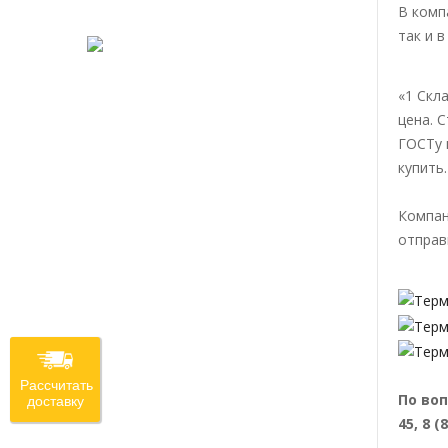
В комп
так и 
«1 Скл
цена. 
ГОСТу 
купить
Компан
отправ
Рассчитать
По воп
доставку
45, 8 