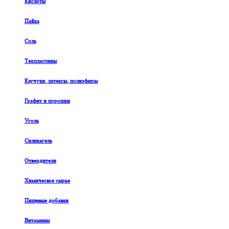
Кислоты
Пайка
Соль
Техпластины
Каучуки, латексы, полиэфиры
Графит и порошки
Уголь
Силикагель
Отвердители
Химическое сырье
Пищевые добавки
Витамины