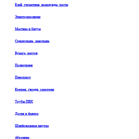
Клей, герметики, компаунды, пасты
Электроизоляция
Мастика и битум
Стеклоткань, лакоткань
Бумага, картон
Полиэтилен
Пенопласт
Крепеж, гвозди, саморезы
Трубы ПВХ
Доски и фанера
Шлифовальная шкурка
Абразивы