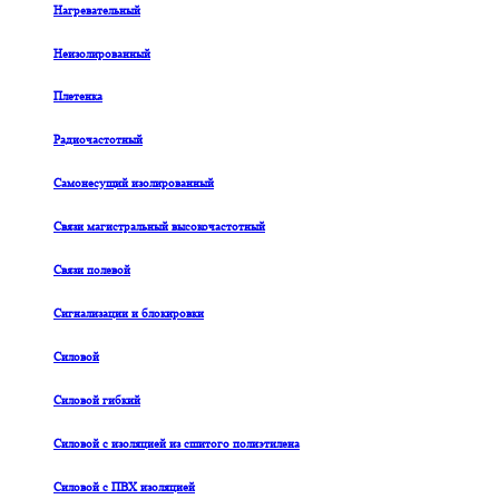
Нагревательный
Неизолированный
Плетенка
Радиочастотный
Самонесущий изолированный
Связи магистральный высокочастотный
Связи полевой
Сигнализации и блокировки
Силовой
Силовой гибкий
Силовой с изоляцией из сшитого полиэтилена
Силовой с ПВХ изоляцией