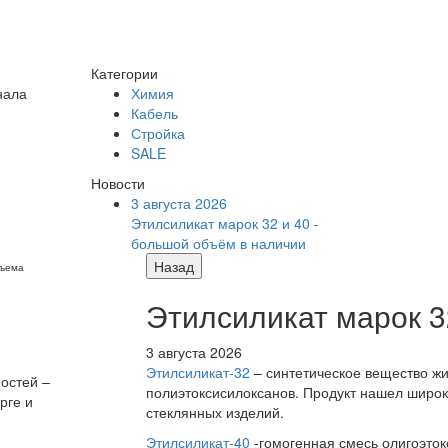
Категории
нала
Химия
Кабель
Стройка
SALE
Новости
3 августа 2026
Этилсиликат марок 32 и 40 -
большой объём в наличии
Назад
бъема
Этилсиликат марок 3
3 августа 2026
Этилсиликат-32
– синтетическое вещество жи
остей –
полиэтоксисилоксанов. Продукт нашел широк
рге и
стеклянных изделий.
Этилсиликат-40
-гомогенная смесь олигоэток