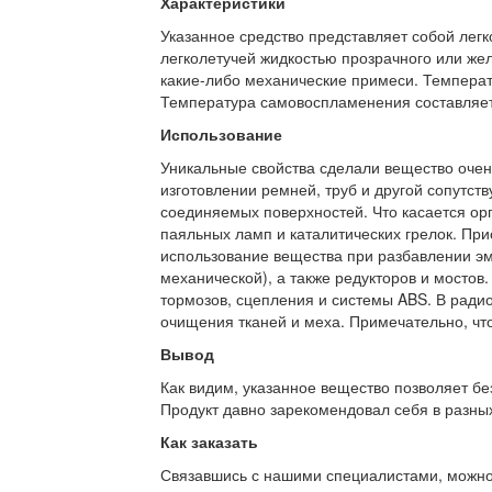
Характеристики
Указанное средство представляет собой лег
легколетучей жидкостью прозрачного или желт
какие-либо механические примеси. Температ
Температура самовоспламенения составляет
Использование
Уникальные свойства сделали вещество очен
изготовлении ремней, труб и другой сопутс
соединяемых поверхностей. Что касается орг
паяльных ламп и каталитических грелок. При
использование вещества при разбавлении эма
механической), а также редукторов и мостов
тормозов, сцепления и системы ABS. В ради
очищения тканей и меха. Примечательно, что
Вывод
Как видим, указанное вещество позволяет бе
Продукт давно зарекомендовал себя в разных
Как заказать
Связавшись с нашими специалистами, можно л