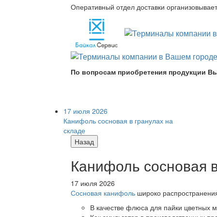
Оперативный отдел доставки организовывает 
По вопросам приобретения продукции Вы
17 июля 2026
Канифоль сосновая в гранулах на
складе
Назад
Канифоль сосновая в
17 июля 2026
Сосновая канифоль
широко распространения 
В качестве флюса для пайки цветных ме
Как эмульгатор в производственных про