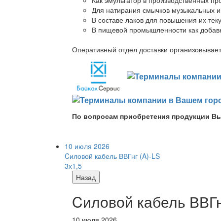
Для натирания смычков музыкальных ин
В составе лаков для повышения их теку
В пищевой промышленности как добав
Оперативный отдел доставки организовывает 
По вопросам приобретения продукции Вы
10 июля 2026
Cиловой кабель ВВГнг (A)-LS
3х1,5
Назад
Cиловой кабель ВВГнг
10 июля 2026