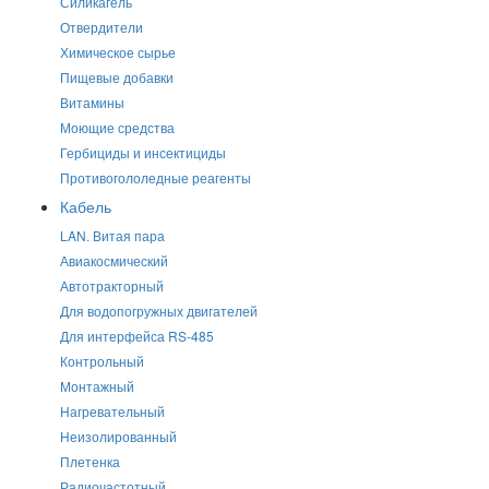
Силикагель
Отвердители
Химическое сырье
Пищевые добавки
Витамины
Моющие средства
Гербициды и инсектициды
Противогололедные реагенты
Кабель
LAN. Витая пара
Авиакосмический
Автотракторный
Для водопогружных двигателей
Для интерфейса RS-485
Контрольный
Монтажный
Нагревательный
Неизолированный
Плетенка
Радиочастотный