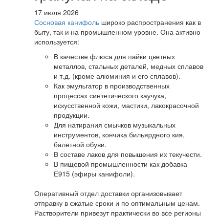
17 июля 2026
Сосновая канифоль
широко распространения как в
быту, так и на промышленном уровне. Она активно
используется:
В качестве флюса для пайки цветных
металлов, стальных деталей, медных сплавов
и т.д. (кроме алюминия и его сплавов).
Как эмульгатор в производственных
процессах синтетического каучука,
искусственной кожи, мастики, лакокрасочной
продукции.
Для натирания смычков музыкальных
инструментов, кончика бильярдного кия,
балетной обуви.
В составе лаков для повышения их текучести.
В пищевой промышленности как добавка
Е915 (эфиры канифоли).
Оперативный отдел доставки организовывает
отправку в сжатые сроки и по оптимальным ценам.
Растворители привезут практически во все регионы