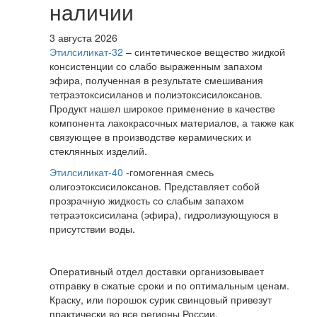
наличии
3 августа 2026
Этилсиликат-32
– синтетическое вещество жидкой
консистенции со слабо выраженным запахом
эфира, полученная в результате смешивания
тетpаэтоксисиланов и полиэтоксисилоксанов.
Продукт нашел широкое применение в качестве
компонента лакокрасочных материалов, а также как
связующее в производстве керамических и
стеклянных изделий.
Этилсиликат-40
-гомогенная смесь
олигоэтоксисилоксанов. Представляет собой
прозрачную жидкость со слабым запахом
тетраэтоксисилана (эфира), гидролизующуюся в
присутствии воды.
Оперативный отдел доставки организовывает
отправку в сжатые сроки и по оптимальным ценам.
Краску, или порошок сурик свинцовый привезут
практически во все регионы России.