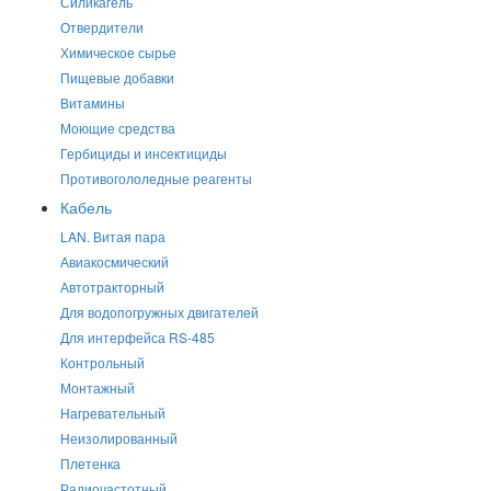
Силикагель
Отвердители
Химическое сырье
Пищевые добавки
Витамины
Моющие средства
Гербициды и инсектициды
Противогололедные реагенты
Кабель
LAN. Витая пара
Авиакосмический
Автотракторный
Для водопогружных двигателей
Для интерфейса RS-485
Контрольный
Монтажный
Нагревательный
Неизолированный
Плетенка
Радиочастотный