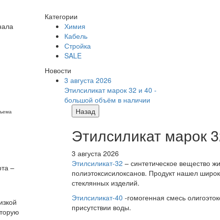
Категории
нала
Химия
Кабель
Стройка
SALE
Новости
3 августа 2026
Этилсиликат марок 32 и 40 -
большой объём в наличии
Назад
бъема
Этилсиликат марок 3
3 августа 2026
Этилсиликат-32
– синтетическое вещество жи
рта –
полиэтоксисилоксанов. Продукт нашел широк
стеклянных изделий.
Этилсиликат-40
-гомогенная смесь олигоэток
изкой
присутствии воды.
оторую