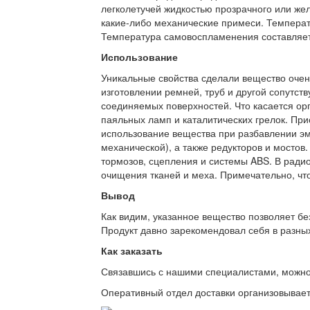
легколетучей жидкостью прозрачного или желт
какие-либо механические примеси. Температ
Температура самовоспламенения составляет
Использование
Уникальные свойства сделали вещество очен
изготовлении ремней, труб и другой сопутс
соединяемых поверхностей. Что касается орг
паяльных ламп и каталитических грелок. При
использование вещества при разбавлении эма
механической), а также редукторов и мостов
тормозов, сцепления и системы ABS. В ради
очищения тканей и меха. Примечательно, что
Вывод
Как видим, указанное вещество позволяет бе
Продукт давно зарекомендовал себя в разных
Как заказать
Связавшись с нашими специалистами, можно л
Оперативный отдел доставки организовывает 