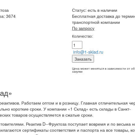
ктоза
Статус:
есть в наличии
ра: 3674
Бесплатная доставка до терми
транспортной компании
По запросу
Количество:
info@1-sklad.ru
Заказать
Цена может меняться в зависимости от о
закупки
лад»
еактивов. Работаем оптом и в розницу. Главная отличительная че
льно короткие сроки. У компании «1 Склад» есть склады в Санкт-
еских товаров осуществляется в сжатые сроки.
овителями. Реактив D--Фруктоза поступает вовремя и по весьма н
рилагаются сертификаты соответствия и паспорта на все товары, к