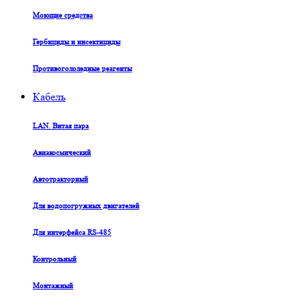
Моющие средства
Гербициды и инсектициды
Противогололедные реагенты
Кабель
LAN. Витая пара
Авиакосмический
Автотракторный
Для водопогружных двигателей
Для интерфейса RS-485
Контрольный
Монтажный