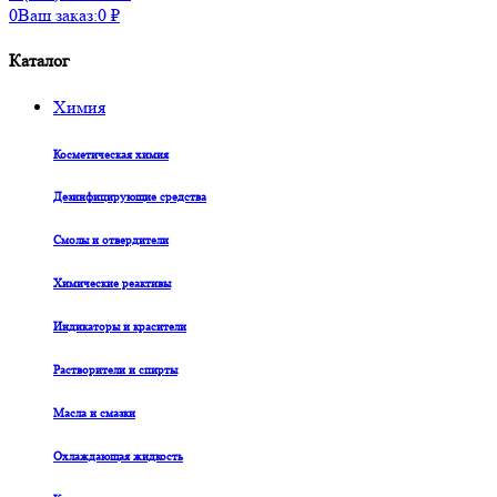
0
Ваш заказ:
0
₽
Каталог
Химия
Косметическая химия
Дезинфицирующие средства
Смолы и отвердители
Химические реактивы
Индикаторы и красители
Растворители и спирты
Масла и смазки
Охлаждающая жидкость