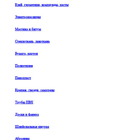
Клей, герметики, компаунды, пасты
Электроизоляция
Мастика и битум
Стеклоткань, лакоткань
Бумага, картон
Полиэтилен
Пенопласт
Крепеж, гвозди, саморезы
Трубы ПВХ
Доски и фанера
Шлифовальная шкурка
Абразивы