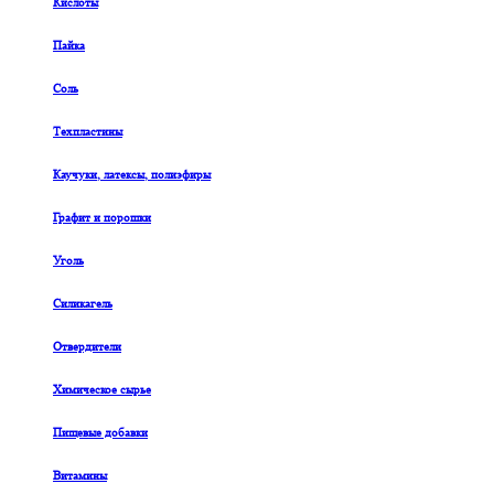
Кислоты
Пайка
Соль
Техпластины
Каучуки, латексы, полиэфиры
Графит и порошки
Уголь
Силикагель
Отвердители
Химическое сырье
Пищевые добавки
Витамины