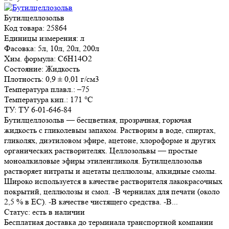
Бутилцеллозольв
Код товара: 25864
Единицы измерения: л
Фасовка: 5л, 10л, 20л, 200л
Хим. формула: C6H14O2
Состояние: Жидкость
Плотность: 0,9 ± 0,01 г/см3
Температура плавл.: –75
Температура кип.: 171 °C
ТУ: ТУ 6-01-646-84
Бутилцеллозольв — бесцветная, прозрачная, горючая
жидкость с гликолевым запахом. Растворим в воде, спиртах,
гликолях, диэтиловом эфире, ацетоне, хлороформе и других
органических растворителях. Целлозольвы — простые
моноалкиловые эфиры этиленгликоля. Бутилцеллозольв
растворяет нитраты и ацетаты целлюлозы, алкидные смолы.
Широко используется в качестве растворителя лакокрасочных
покрытий, целлюлозы и смол. -В чернилах для печати (около
2,5 % в ЕС). -В качестве чистящего средства. -В...
Статус:
есть в наличии
Бесплатная доставка до терминала транспортной компании