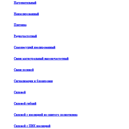
Нагревательный
Неизолированный
Плетенка
Радиочастотный
Самонесущий изолированный
Связи магистральный высокочастотный
Связи полевой
Сигнализации и блокировки
Силовой
Силовой гибкий
Силовой с изоляцией из сшитого полиэтилена
Силовой с ПВХ изоляцией