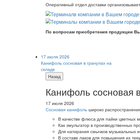
Оперативный отдел доставки организовывает 
По вопросам приобретения продукции Вы
17 июля 2026
Канифоль сосновая в гранулах на
складе
Назад
Канифоль сосновая в
17 июля 2026
Сосновая канифоль
широко распространения 
В качестве флюса для пайки цветных ме
Как эмульгатор в производственных про
Для натирания смычков музыкальных ин
В составе лаков для повышения их теку