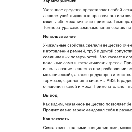
Характеристики
Указанное средство представляет собой лег
легколетучей жидкостью прозрачного или желт
какие-либо механические примеси. Температ
Температура самовоспламенения составляет
Использование
Уникальные свойства сделали вещество очен
изготовлении ремней, труб и другой сопутс
соединяемых поверхностей. Что касается орг
паяльных ламп и каталитических грелок. При
использование вещества при разбавлении эма
механической), а также редукторов и мостов
тормозов, сцепления и системы ABS. В ради
очищения тканей и меха. Примечательно, что
Вывод
Как видим, указанное вещество позволяет бе
Продукт давно зарекомендовал себя в разных
Как заказать
Связавшись с нашими специалистами, можно л