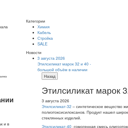
Категории
нала
Химия
Кабель
Стройка
SALE
Новости
3 августа 2026
Этилсиликат марок 32 и 40 -
большой объём в наличии
Назад
бъема
Этилсиликат марок 3
ании
3 августа 2026
Этилсиликат-32
– синтетическое вещество жи
полиэтоксисилоксанов. Продукт нашел широк
стеклянных изделий.
к и в
Этилсиликат-40
-гомогенная смесь олигоэток