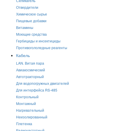
Силикагель
Отвердители
Химическое сырье
Пищевые добавки
Витамины
Моющие средства
Гербициды и инсектициды
Противогололедные реагенты
Кабель
LAN. Витая пара
Авиакосмический
Автотракторный
Для водопогружных двигателей
Для интерфейса RS-485
Контрольный
Монтажный
Нагревательный
Неизолированный
Плетенка
Радиочастотный