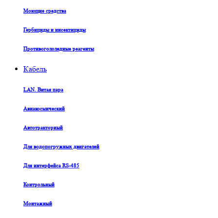
Моющие средства
Гербициды и инсектициды
Противогололедные реагенты
Кабель
LAN. Витая пара
Авиакосмический
Автотракторный
Для водопогружных двигателей
Для интерфейса RS-485
Контрольный
Монтажный