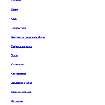
Кислоты
Пайка
Соль
Техпластины
Каучуки, латексы, полиэфиры
Графит и порошки
Уголь
Силикагель
Отвердители
Химическое сырье
Пищевые добавки
Витамины