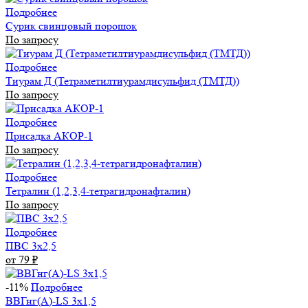
Подробнее
Сурик свинцовый порошок
По запросу
Подробнее
Тиурам Д (Тетраметилтиурамдисульфид (ТМТД))
По запросу
Подробнее
Присадка АКОР-1
По запросу
Подробнее
Тетралин (1,2,3,4-тетрагидронафталин)
По запросу
Подробнее
ПВС 3х2,5
от 79
₽
-11%
Подробнее
ВВГнг(А)-LS 3х1,5