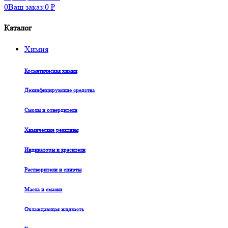
0
Ваш заказ:
0
₽
Каталог
Химия
Косметическая химия
Дезинфицирующие средства
Смолы и отвердители
Химические реактивы
Индикаторы и красители
Растворители и спирты
Масла и смазки
Охлаждающая жидкость