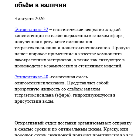
объём в наличии
3 августа 2026
Этилсиликат-32
– синтетическое вещество жидкой
консистенции со слабо выраженным запахом эфира,
полученная в результате смешивания
тетpаэтоксисиланов и полиэтоксисилоксанов. Продукт
нашел широкое применение в качестве компонента
лакокрасочных материалов, а также как связующее в
производстве керамических и стеклянных изделий.
Этилсиликат-40
-гомогенная смесь
олигоэтоксисилоксанов. Представляет собой
прозрачную жидкость со слабым запахом
тетраэтоксисилана (эфира), гидролизующуюся в
присутствии воды.
Оперативный отдел доставки организовывает отправку
в сжатые сроки и по оптимальным ценам. Краску, или
порошок сурик свинцовый привезут практически во все