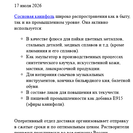
17 июля 2026
Сосновая канифоль
широко распространения как в быту,
так и на промышленном уровне. Она активно
используется:
В качестве флюса для пайки цветных металлов,
стальных деталей, медных сплавов и т.д. (кроме
алюминия и его сплавов).
Как эмульгатор в производственных процессах
синтетического каучука, искусственной кожи,
мастики, лакокрасочной продукции.
Для натирания смычков музыкальных
инструментов, кончика бильярдного кия, балетной
обуви.
В составе лаков для повышения их текучести.
В пищевой промышленности как добавка Е915
(эфиры канифоли).
Оперативный отдел доставки организовывает отправку
в сжатые сроки и по оптимальным ценам. Растворители
привезут практически во все регионы России.