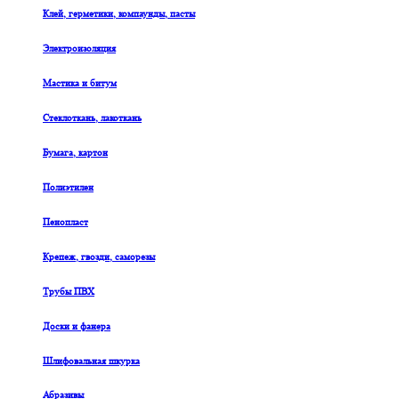
Клей, герметики, компаунды, пасты
Электроизоляция
Мастика и битум
Стеклоткань, лакоткань
Бумага, картон
Полиэтилен
Пенопласт
Крепеж, гвозди, саморезы
Трубы ПВХ
Доски и фанера
Шлифовальная шкурка
Абразивы