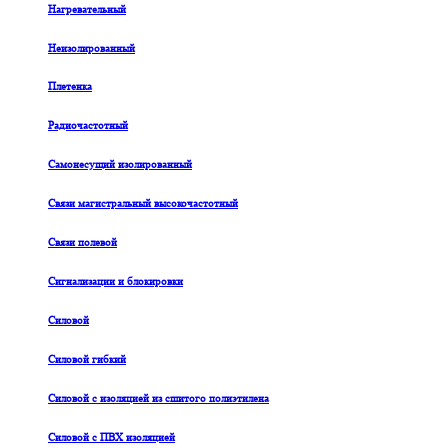
Нагревательный
Неизолированный
Плетенка
Радиочастотный
Самонесущий изолированный
Связи магистральный высокочастотный
Связи полевой
Сигнализации и блокировки
Силовой
Силовой гибкий
Силовой с изоляцией из сшитого полиэтилена
Силовой с ПВХ изоляцией