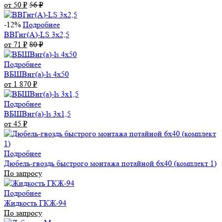
от 50
₽
56
₽
-12%
Подробнее
ВВГнг(А)-LS 3х2,5
от 71
₽
80
₽
Подробнее
ВБШВнг(а)-ls 4x50
от 1 870
₽
Подробнее
ВБШВнг(а)-ls 3х1,5
от 45
₽
Подробнее
Дюбель-гвоздь быстрого монтажа потайной 6х40 (комплект 1)
По запросу
Подробнее
Жидкость ГКЖ-94
По запросу