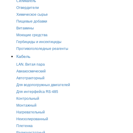
Силикагель
Отвердители
Химическое сырье
Пищевые добавки
Витамины
Моющие средства
Гербициды и инсектициды
Противогололедные реагенты
Кабель
LAN. Витая пара
Авиакосмический
Автотракторный
Для водопогружных двигателей
Для интерфейса RS-485
Контрольный
Монтажный
Нагревательный
Неизолированный
Плетенка
Радиочастотный