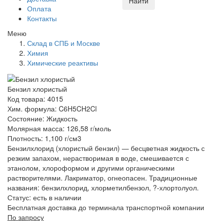
Найти
Оплата
Контакты
Меню
Склад в СПБ и Москве
Химия
Химические реактивы
Бензил хлористый
Код товара: 4015
Хим. формула: C6H5CH2Cl
Состояние: Жидкость
Молярная масса: 126,58 г/моль
Плотность: 1,100 г/см3
Бензилхлорид (хлористый бензил) — бесцветная жидкость с
резким запахом, нерастворимая в воде, смешивается с
этанолом, хлороформом и другими органическими
растворителями. Лакриматор, огнеопасен. Традиционные
названия: бензилхлорид, хлорметилбензол, ?-хлортолуол.
Статус:
есть в наличии
Бесплатная доставка до терминала транспортной компании
По запросу