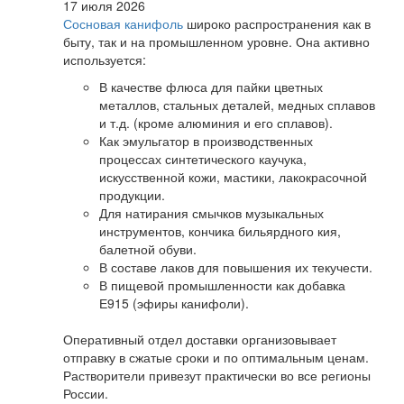
17 июля 2026
Сосновая канифоль
широко распространения как в
быту, так и на промышленном уровне. Она активно
используется:
В качестве флюса для пайки цветных
металлов, стальных деталей, медных сплавов
и т.д. (кроме алюминия и его сплавов).
Как эмульгатор в производственных
процессах синтетического каучука,
искусственной кожи, мастики, лакокрасочной
продукции.
Для натирания смычков музыкальных
инструментов, кончика бильярдного кия,
балетной обуви.
В составе лаков для повышения их текучести.
В пищевой промышленности как добавка
Е915 (эфиры канифоли).
Оперативный отдел доставки организовывает
отправку в сжатые сроки и по оптимальным ценам.
Растворители привезут практически во все регионы
России.