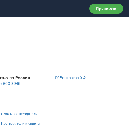
Принимаю
атно по России
0
Ваш заказ:
0
₽
0) 600 3945
Смолы и отвердители
Растворители и спирты