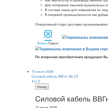
Для натирания смычков музыкальных ин
В составе лаков для повышения их теку
В пищевой промышленности как добав
Оперативный отдел доставки организовывает 
По вопросам приобретения продукции Вы
10 июля 2026
Cиловой кабель ВВГнг (A)-LS
3х1,5
Назад
Cиловой кабель ВВГнг
10 июля 2026