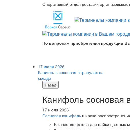
Оперативный отдел доставки организовывает 
По вопросам приобретения продукции Вы
17 июля 2026
Канифоль сосновая в гранулах на
складе
Назад
Канифоль сосновая в
17 июля 2026
Сосновая канифоль
широко распространения 
В качестве флюса для пайки цветных ме
Как эмульгатор в производственных про