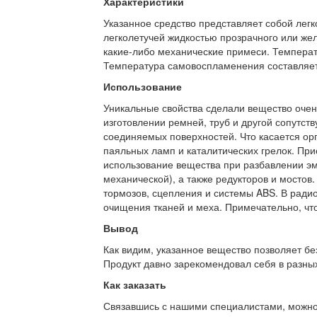
Характеристики
Указанное средство представляет собой лег
легколетучей жидкостью прозрачного или желт
какие-либо механические примеси. Температ
Температура самовоспламенения составляет
Использование
Уникальные свойства сделали вещество очен
изготовлении ремней, труб и другой сопутс
соединяемых поверхностей. Что касается орг
паяльных ламп и каталитических грелок. При
использование вещества при разбавлении эма
механической), а также редукторов и мостов
тормозов, сцепления и системы ABS. В ради
очищения тканей и меха. Примечательно, что
Вывод
Как видим, указанное вещество позволяет бе
Продукт давно зарекомендовал себя в разных
Как заказать
Связавшись с нашими специалистами, можно л