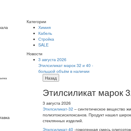
Категории
нала
Химия
Кабель
Стройка
SALE
Новости
3 августа 2026
Этилсиликат марок 32 и 40 -
большой объём в наличии
Назад
бъема
Этилсиликат марок 3
3 августа 2026
Этилсиликат-32
– синтетическое вещество жи
полиэтоксисилоксанов. Продукт нашел широк
тавка
стеклянных изделий.
Этилсиликат-40
-гомогенная смесь олигоэток