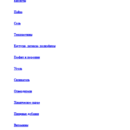
Кислоты
Пайка
Соль
Техпластины
Каучуки, латексы, полиэфиры
Графит и порошки
Уголь
Силикагель
Отвердители
Химическое сырье
Пищевые добавки
Витамины