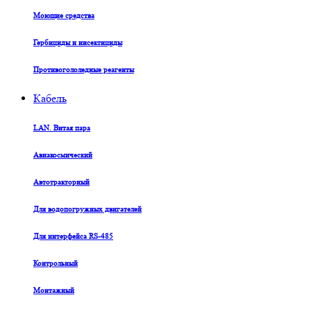
Моющие средства
Гербициды и инсектициды
Противогололедные реагенты
Кабель
LAN. Витая пара
Авиакосмический
Автотракторный
Для водопогружных двигателей
Для интерфейса RS-485
Контрольный
Монтажный