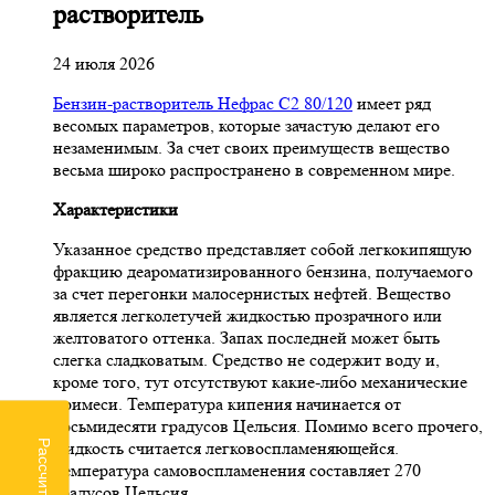
растворитель
24 июля 2026
Бензин-растворитель Нефрас С2 80/120
имеет ряд
весомых параметров, которые зачастую делают его
незаменимым. За счет своих преимуществ вещество
весьма широко распространено в современном мире.
Характеристики
Указанное средство представляет собой легкокипящую
фракцию деароматизированного бензина, получаемого
за счет перегонки малосернистых нефтей. Вещество
является легколетучей жидкостью прозрачного или
желтоватого оттенка. Запах последней может быть
слегка сладковатым. Средство не содержит воду и,
кроме того, тут отсутствуют какие-либо механические
примеси. Температура кипения начинается от
восьмидесяти градусов Цельсия. Помимо всего прочего,
жидкость считается легковоспламеняющейся.
Температура самовоспламенения составляет 270
градусов Цельсия.