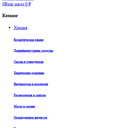
0
Ваш заказ:
0
₽
Каталог
Химия
Косметическая химия
Дезинфицирующие средства
Смолы и отвердители
Химические реактивы
Индикаторы и красители
Растворители и спирты
Масла и смазки
Охлаждающая жидкость