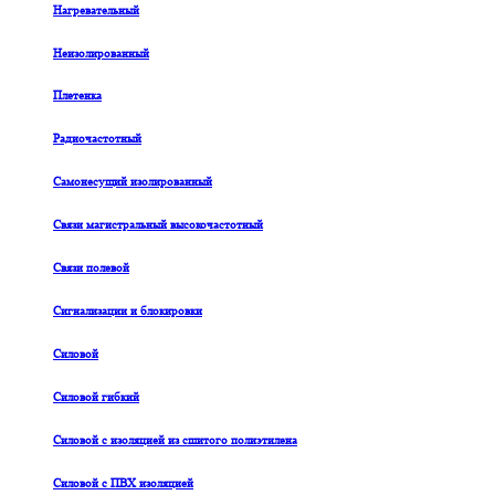
Нагревательный
Неизолированный
Плетенка
Радиочастотный
Самонесущий изолированный
Связи магистральный высокочастотный
Связи полевой
Сигнализации и блокировки
Силовой
Силовой гибкий
Силовой с изоляцией из сшитого полиэтилена
Силовой с ПВХ изоляцией