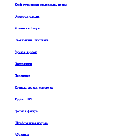
Клей, герметики, компаунды, пасты
Электроизоляция
Мастика и битум
Стеклоткань, лакоткань
Бумага, картон
Полиэтилен
Пенопласт
Крепеж, гвозди, саморезы
Трубы ПВХ
Доски и фанера
Шлифовальная шкурка
Абразивы