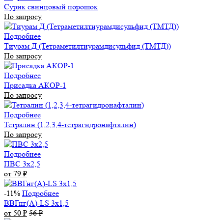
Сурик свинцовый порошок
По запросу
Подробнее
Тиурам Д (Тетраметилтиурамдисульфид (ТМТД))
По запросу
Подробнее
Присадка АКОР-1
По запросу
Подробнее
Тетралин (1,2,3,4-тетрагидронафталин)
По запросу
Подробнее
ПВС 3х2,5
от 79
₽
-11%
Подробнее
ВВГнг(А)-LS 3х1,5
от 50
₽
56
₽