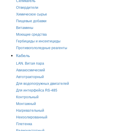
Силикагель
Отвердители
Химическое сырье
Пищевые добавки
Витамины
Моющие средства
Гербициды и инсектициды
Противогололедные реагенты
Кабель
LAN. Витая пара
Авиакосмический
Автотракторный
Для водопогружных двигателей
Для интерфейса RS-485
Контрольный
Монтажный
Нагревательный
Неизолированный
Плетенка
Радиочастотный