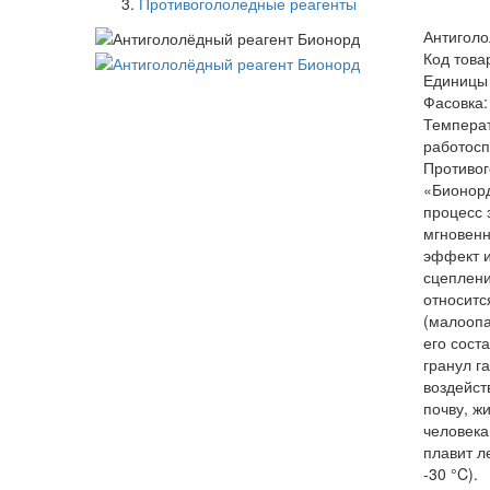
Противогололедные реагенты
Антиголо
Код това
Единицы 
Фасовка: 
Темпера
работосп
Противо
«Бионорд
процесс 
мгновенн
эффект и
сцеплени
относитс
(малоопа
его сост
гранул г
воздейст
почву, ж
человека
плавит л
-30 °C).