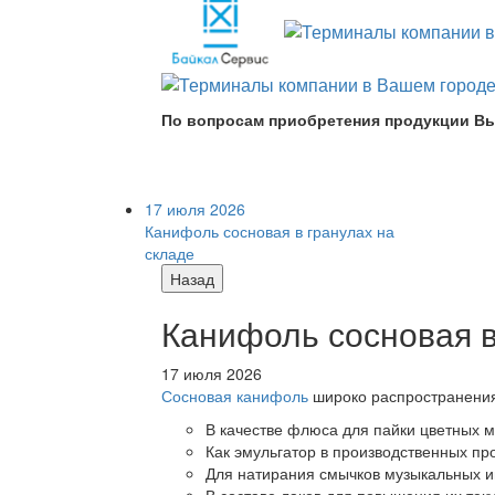
По вопросам приобретения продукции Вы
17 июля 2026
Канифоль сосновая в гранулах на
складе
Назад
Канифоль сосновая в
17 июля 2026
Сосновая канифоль
широко распространения 
В качестве флюса для пайки цветных ме
Как эмульгатор в производственных про
Для натирания смычков музыкальных ин
В составе лаков для повышения их теку