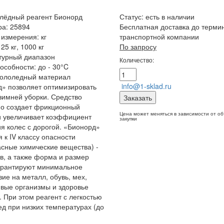
лёдный реагент Бионорд
Статус:
есть в наличии
ра: 25894
Бесплатная доставка до терми
измерения: кг
транспортной компании
25 кг, 1000 кг
По запросу
турный диапазон
Количество:
особности: до - 30°C
гололедный материал
info@1-sklad.ru
» позволяет оптимизировать
зимней уборки. Средство
Заказать
о создает фрикционный
Цена может меняться в зависимости от о
 увеличивает коэффициент
закупки
я колес с дорогой. «Бионорд»
я к IV классу опасности
сные химические вещества) -
ав, а также форма и размер
арантируют минимальное
вие на металл, обувь, мех,
ивые организмы и здоровье
. При этом реагент с легкостью
ед при низких температурах (до