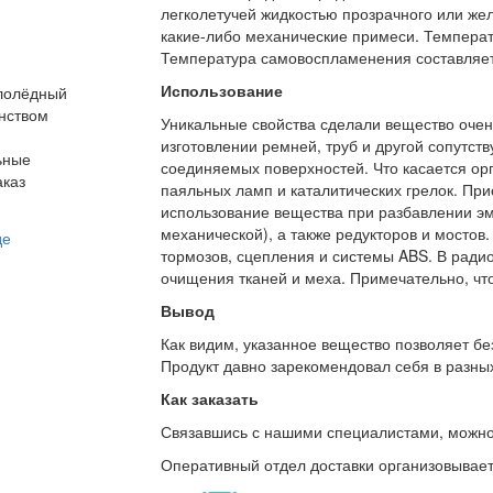
легколетучей жидкостью прозрачного или желт
какие-либо механические примеси. Температ
Температура самовоспламенения составляет
Использование
ололёдный
нством
Уникальные свойства сделали вещество очен
изготовлении ремней, труб и другой сопутс
ьные
соединяемых поверхностей. Что касается орг
аказ
паяльных ламп и каталитических грелок. При
использование вещества при разбавлении эма
механической), а также редукторов и мостов
тормозов, сцепления и системы ABS. В ради
очищения тканей и меха. Примечательно, что
Вывод
Как видим, указанное вещество позволяет бе
Продукт давно зарекомендовал себя в разных
Как заказать
Связавшись с нашими специалистами, можно л
Оперативный отдел доставки организовывает 