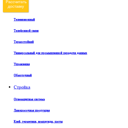
Рассчитать
доставку
Судовой
Телевизионный
Телефонной связи
Термостойкий
Универсальный для промышленной передачи данных
Управления
Обмоточный
Стройка
Огнезащитная система
Лакокрасочная продукция
Клей, герметики, компаунды, пасты