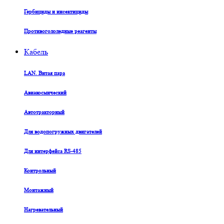
Гербициды и инсектициды
Противогололедные реагенты
Кабель
LAN. Витая пара
Авиакосмический
Автотракторный
Для водопогружных двигателей
Для интерфейса RS-485
Контрольный
Монтажный
Нагревательный