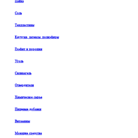
Пайка
Соль
Техпластины
Каучуки, латексы, полиэфиры
Графит и порошки
Уголь
Силикагель
Отвердители
Химическое сырье
Пищевые добавки
Витамины
Моющие средства