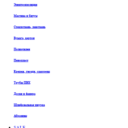
Электроизоляция
Мастика и битум
Стеклоткань, лакоткань
Бумага, картон
Полиэтилен
Пенопласт
Крепеж, гвозди, саморезы
Трубы ПВХ
Доски и фанера
Шлифовальная шкурка
Абразивы
SALE