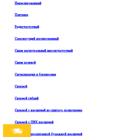
Неизолированный
Плетенка
Радиочастотный
Самонесущий изолированный
Связи магистральный высокочастотный
Связи полевой
Сигнализации и блокировки
Силовой
Силовой гибкий
Силовой с изоляцией из сшитого полиэтилена
Силовой с ПВХ изоляцией
Силовой с пропитанной бумажной изоляцией