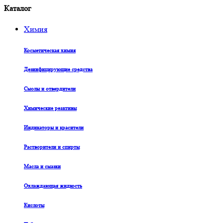
Каталог
Химия
Косметическая химия
Дезинфицирующие средства
Смолы и отвердители
Химические реактивы
Индикаторы и красители
Растворители и спирты
Масла и смазки
Охлаждающая жидкость
Кислоты