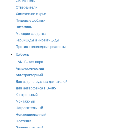
Силикагель
Отвердители
Химическое сырье
Пищевые добавки
Витамины
Моющие средства
Гербициды и инсектициды
Противогололедные реагенты
Кабель
LAN. Витая пара
Авиакосмический
Автотракторный
Для водопогружных двигателей
Для интерфейса RS-485
Контрольный
Монтажный
Нагревательный
Неизолированный
Плетенка
Радиочастотный