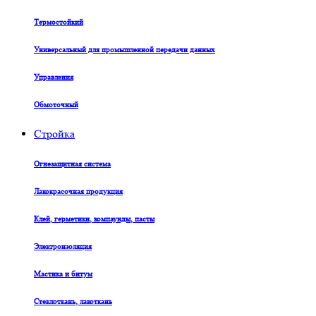
Термостойкий
Универсальный для промышленной передачи данных
Управления
Обмоточный
Стройка
Огнезащитная система
Лакокрасочная продукция
Клей, герметики, компаунды, пасты
Электроизоляция
Мастика и битум
Стеклоткань, лакоткань