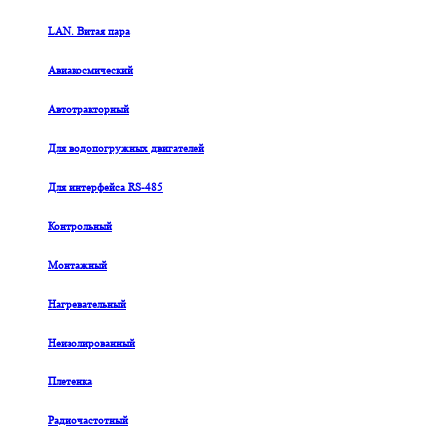
LAN. Витая пара
Авиакосмический
Автотракторный
Для водопогружных двигателей
Для интерфейса RS-485
Контрольный
Монтажный
Нагревательный
Неизолированный
Плетенка
Радиочастотный