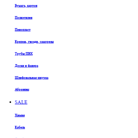
Бумага, картон
Полиэтилен
Пенопласт
Крепеж, гвозди, саморезы
Трубы ПВХ
Доски и фанера
Шлифовальная шкурка
Абразивы
SALE
Химия
Кабель