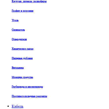
Каучуки, латексы, полиэфиры
Графит и порошки
Уголь
Силикагель
Отвердители
Химическое сырье
Пищевые добавки
Витамины
Моющие средства
Гербициды и инсектициды
Противогололедные реагенты
Кабель