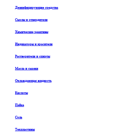
Дезинфицирующие средства
Смолы и отвердители
Химические реактивы
Индикаторы и красители
Растворители и спирты
Масла и смазки
Охлаждающая жидкость
Кислоты
Пайка
Соль
Техпластины