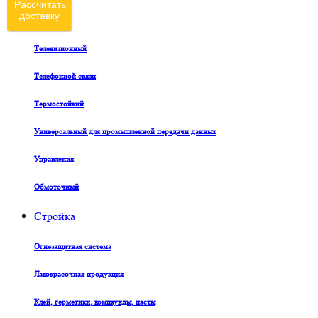
Рассчитать
доставку
Судовой
Телевизионный
Телефонной связи
Термостойкий
Универсальный для промышленной передачи данных
Управления
Обмоточный
Стройка
Огнезащитная система
Лакокрасочная продукция
Клей, герметики, компаунды, пасты