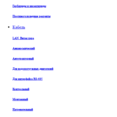
Гербициды и инсектициды
Противогололедные реагенты
Кабель
LAN. Витая пара
Авиакосмический
Автотракторный
Для водопогружных двигателей
Для интерфейса RS-485
Контрольный
Монтажный
Нагревательный