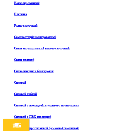
Неизолированный
Плетенка
Радиочастотный
Самонесущий изолированный
Связи магистральный высокочастотный
Связи полевой
Сигнализации и блокировки
Силовой
Силовой гибкий
Силовой с изоляцией из сшитого полиэтилена
Силовой с ПВХ изоляцией
Силовой с пропитанной бумажной изоляцией