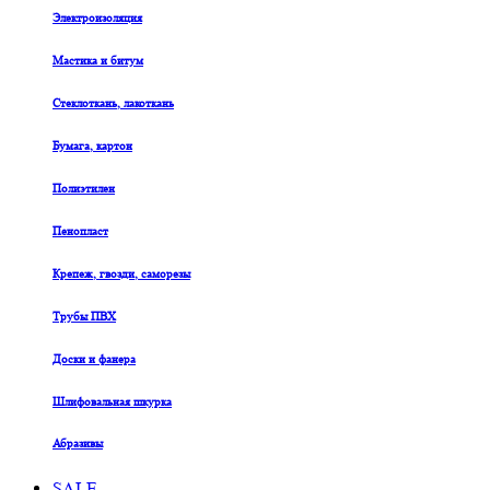
Электроизоляция
Мастика и битум
Стеклоткань, лакоткань
Бумага, картон
Полиэтилен
Пенопласт
Крепеж, гвозди, саморезы
Трубы ПВХ
Доски и фанера
Шлифовальная шкурка
Абразивы
SALE