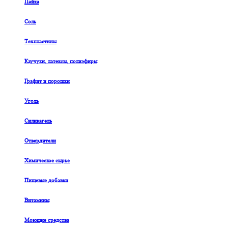
Пайка
Соль
Техпластины
Каучуки, латексы, полиэфиры
Графит и порошки
Уголь
Силикагель
Отвердители
Химическое сырье
Пищевые добавки
Витамины
Моющие средства